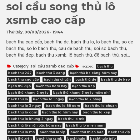
soi cầu song thủ lô
xsmb cao cấp
Thứ Bảy, 08/08/2026 - 19:44
bach thu cao cấp, bach thu de, bach thu lo, lo bach thu, so de
bach thu, so lo bach thu, cau de bach thu, soi so bach thu,
bạch thủ đẹp, bach thu xsmb, lô bạch thủ, đề bạch thủ, soi…
soi cầu xsmb cao cấp
Tagged:
Category:
bạch thu
bach thu 247
bach thu 3 cang
bạch thủ ba càng hôm nay
bach thu cao cấp
bạch thủ chuẩn
bạch thủ de
bach thu de kep
bạch thủ đẹp
bạch thủ hôm nay
bạch thủ kép
bạch thủ khung 2 ngày
bạch thủ khung 3 ngày miễn phí
bach thu lo
bạch thủ lô 1 ngày
bạch thủ lô 2 nháy
bach thu lo 3 ngay
bach thu lo 88 com
bach thu lo chuan
bach thu lo com
bạch thủ lô hôm nay
bach thu lo kep
bach thu lo khung 2 ngay
bach thu lo mb
bach thủ lô miền bắc hôm nay
bach thu lo mien nam
bach thu lo mn
bach thu lo vip
bach thu mien bac
bach thu vip
bạch thủ xiên
bach thu xsmb
bachthulo
bachthulo info