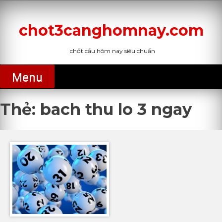
Skip
to
content
chot3canghomnay.com
chốt cầu hôm nay siêu chuẩn
Menu
Thẻ:
bach thu lo 3 ngay