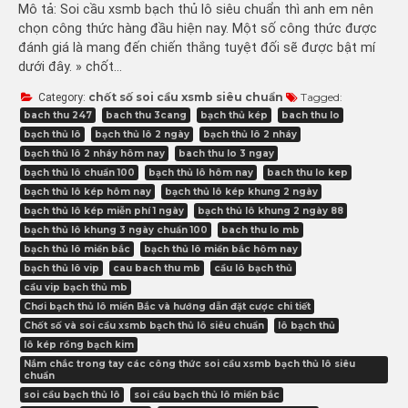
Mô tả: Soi cầu xsmb bạch thủ lô siêu chuẩn thì anh em nên
chọn công thức hàng đầu hiện nay. Một số công thức được
đánh giá là mang đến chiến thắng tuyệt đối sẽ được bật mí
dưới đây. » chốt…
chốt số soi cầu xsmb siêu chuẩn
Tagged:
Category:
bach thu 247
bach thu 3cang
bạch thủ kép
bach thu lo
bạch thủ lô
bạch thủ lô 2 ngày
bạch thủ lô 2 nháy
bạch thủ lô 2 nháy hôm nay
bach thu lo 3 ngay
bạch thủ lô chuẩn 100
bạch thủ lô hôm nay
bach thu lo kep
bạch thủ lô kép hôm nay
bạch thủ lô kép khung 2 ngày
bạch thủ lô kép miễn phí 1 ngày
bạch thủ lô khung 2 ngày 88
bạch thủ lô khung 3 ngày chuẩn 100
bach thu lo mb
bạch thủ lô miền bắc
bạch thủ lô miền bắc hôm nay
bạch thủ lô vip
cau bach thu mb
cầu lô bạch thủ
cầu vip bạch thủ mb
Chơi bạch thủ lô miền Bắc và hướng dẫn đặt cược chi tiết
Chốt số và soi cầu xsmb bạch thủ lô siêu chuẩn
lô bạch thủ
lô kép rồng bạch kim
Nắm chắc trong tay các công thức soi cầu xsmb bạch thủ lô siêu
chuẩn
soi cầu bạch thủ lô
soi cầu bạch thủ lô miền bắc