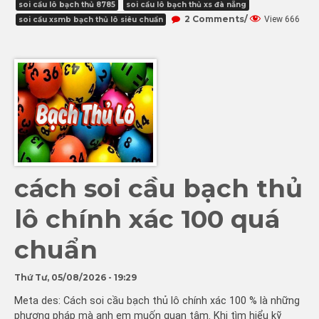
soi cầu lô bạch thủ 8785
soi cầu lô bạch thủ xs đà nẵng
2 Comments/
View 666
soi cầu xsmb bạch thủ lô siêu chuẩn
cách soi cầu bạch thủ
lô chính xác 100 quá
chuẩn
Thứ Tư, 05/08/2026 - 19:29
Meta des: Cách soi cầu bạch thủ lô chính xác 100 % là những
phương pháp mà anh em muốn quan tâm. Khi tìm hiểu kỹ