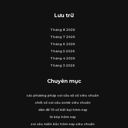
Lưu trữ
Tháng 8 2026
Tháng 7 2026
Tháng 6 2026
Tháng 5 2026
Tháng 4 2026
Tháng 3 2026
Chuyên mục
các phương pháp soi cầu xổ số siêu chuẩn
chốt số soi cầu xsmb siêu chuẩn
dàn đề 10 số bất bại hôm nay
lô kép hôm nay
soi cầu miền bắc hôm nay siêu chuẩn