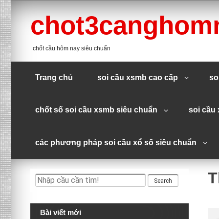
Skip
to
chot3canghom
content
chốt cầu hôm nay siêu chuẩn
Trang chủ
soi cầu xsmb cao cấp
so
chốt số soi cầu xsmb siêu chuẩn
soi cầu
các phương pháp soi cầu xổ số siêu chuẩn
T
Search
Bài viết mới