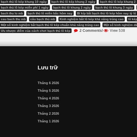
bạch thủ lô kép khung 10 ngày
bạch thủ lô kép khung 2 ngày
bạch thủ lô kép khung 2
bạch thủ lô kép miễn phí 1 ngày
bạch thủ lô khung 2 ngày
bạch thủ lô khung 3 ngày
bach thu lo mb
bạch thủ lô miền bắc hôm nay
Bí kíp bắt bạch thủ lô kép hôm nay tỷ lệ
cau bach thu mb
câu bạch thủ mb
Kinh nghiệm bắt lô kép khả năng trúng cao
lô ké
Một số kinh nghiệm bắt bạch thủ lô kép chuẩn khả năng trúng cao
Một số kinh nghiệm đá
2 Comments/
View 538
Ưu nhược điểm của cách chơi bạch thủ lô kép
Lưu trữ
Tháng 6 2026
Tháng 5 2026
Tháng 4 2026
Tháng 3 2026
Tháng 2 2026
Tháng 1 2026