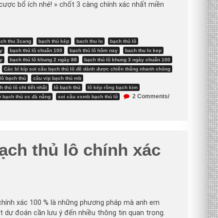
cược bổ ích nhé! » chốt 3 càng chính xác nhất miền
ch thu 3cang
bạch thủ kép
bach thu lo
bạch thủ lô
y
bạch thủ lô chuẩn 100
bạch thủ lô hôm nay
bach thu lo kep
y
bạch thủ lô khung 2 ngày 88
bạch thủ lô khung 3 ngày chuẩn 100
Các bí kíp soi cầu bạch thủ lô đề dành được chiến thắng nhanh chóng
lô bạch thủ
cầu vip bạch thủ mb
hủ lô chi tiết nhất
lô bạch thủ
lô kép rồng bạch kim
2 Comments/
ô bạch thủ xs đà nẵng
soi cầu xsmb bạch thủ lô
ạch thủ lô chính xác
 chính xác 100 % là những phương pháp mà anh em
t dự đoán cần lưu ý đến nhiều thông tin quan trọng.