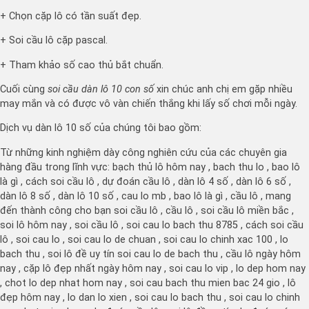
+ Chọn cặp lô có tần suất đẹp.
+ Soi cầu lô cặp pascal.
+ Tham khảo số cao thủ bắt chuẩn.
Cuối cùng
soi cầu dàn lô 10 con số
xin chúc anh chị em gặp nhiều
may mắn và có được vô vàn chiến thắng khi lấy số chơi mỗi ngày.
Dịch vụ dàn lô 10 số của chúng tôi bao gồm:
Từ những kinh nghiệm dày công nghiên cứu của các chuyên gia
hàng đầu trong lĩnh vực: bạch thủ lô hôm nay , bach thu lo , bao lô
là gì , cách soi cầu lô , dự đoán cầu lô , dàn lô 4 số , dàn lô 6 số ,
dàn lô 8 số , dàn lô 10 số , cau lo mb , bao lô là gì , cầu lô , mang
đến thành công cho bạn soi cầu lô , cầu lô , soi cầu lô miền bắc ,
soi lô hôm nay , soi cầu lô , soi cau lo bach thu 8785 , cách soi cầu
lô , soi cau lo , soi cau lo de chuan , soi cau lo chinh xac 100 , lo
bach thu , soi lô đề uy tín soi cau lo de bach thu , cầu lô ngày hôm
nay , cặp lô đẹp nhất ngày hôm nay , soi cau lo vip , lo dep hom nay
, chot lo dep nhat hom nay , soi cau bach thu mien bac 24 gio , lô
đẹp hôm nay , lo dan lo xien , soi cau lo bach thu , soi cau lo chinh