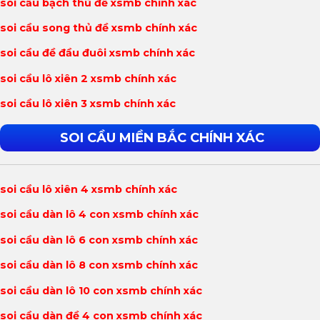
soi cầu bạch thủ đề xsmb chính xác
soi cầu song thủ đề xsmb chính xác
soi cầu đề đầu đuôi xsmb chính xác
soi cầu lô xiên 2 xsmb chính xác
soi cầu lô xiên 3 xsmb chính xác
SOI CẦU MIỀN BẮC CHÍNH XÁC
soi cầu lô xiên 4 xsmb chính xác
soi cầu dàn lô 4 con xsmb chính xác
soi cầu dàn lô 6 con xsmb chính xác
soi cầu dàn lô 8 con xsmb chính xác
soi cầu dàn lô 10 con xsmb chính xác
soi cầu dàn đề 4 con xsmb chính xác