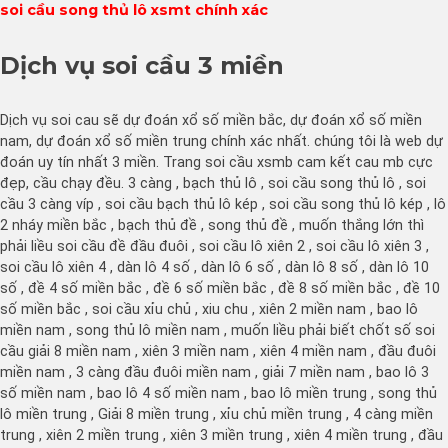
soi cầu song thủ lô xsmt chính xác
Dịch vụ soi cầu 3 miền
Dịch vụ soi cau sẽ dự đoán xổ số miền bắc, dự đoán xổ số miền
nam, dự đoán xổ số miền trung chính xác nhất. chúng tôi là web dự
đoán uy tín nhất 3 miền. Trang soi cầu xsmb cam kết cau mb cực
đẹp, cầu chạy đều. 3 càng , bạch thủ lô , soi cầu song thủ lô , soi
cầu 3 càng víp , soi cầu bạch thủ lô kép , soi cầu song thủ lô kép , lô
2 nháy miền bắc , bạch thủ đề , song thủ đề , muốn thắng lớn thì
phải liều soi cầu đề đầu đuôi , soi cầu lô xiên 2 , soi cầu lô xiên 3 ,
soi cầu lô xiên 4 , dàn lô 4 số , dàn lô 6 số , dàn lô 8 số , dàn lô 10
số , đề 4 số miền bắc , đề 6 số miền bắc , đề 8 số miền bắc , đề 10
số miền bắc , soi cầu xỉu chủ , xiu chu , xiên 2 miền nam , bao lô
miền nam , song thủ lô miền nam , muốn liều phải biết chốt số soi
cầu giải 8 miền nam , xiên 3 miền nam , xiên 4 miền nam , đầu đuôi
miền nam , 3 càng đầu đuôi miền nam , giải 7 miền nam , bao lô 3
số miền nam , bao lô 4 số miền nam , bao lô miền trung , song thủ
lô miền trung , Giải 8 miền trung , xỉu chủ miền trung , 4 càng miền
trung , xiên 2 miền trung , xiên 3 miền trung , xiên 4 miền trung , đầu