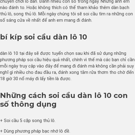
chuyên chơi lô dàn. Đánh nhiều con số trong ngày. Những anh em
nào đánh to. Hoặc không thích có thể tham khảo thêm dàn bạch
thủ lô, song thủ lô. Mỗi ngày chúng tôi sẽ soi cầu tìm ra những con
số sáng cửa về nhất để anh em mang đi đánh.
bí kíp soi cầu dàn lô 10
dàn lô 10 tại đây sẽ được tuyển chọn sau khi đã sử dụng những
phương pháp soi cầu hiệu quả nhất, chính vì thế mà các bạn chỉ cần
mỗi ngày truy cập vào đây để mang đi đánh mà không cần phải suy
nghĩ gì nhiều cho đau đầu ra, đánh xong tắm rửa thơm tho chờ đến
18 giờ 30 nổ máy đi lấy tiền là được.
Những cách soi cầu dàn lô 10 con
số thông dụng
+ Soi cầu 5 cặp song thủ lô.
+ Dùng phương pháp bạc nhớ lô đề.