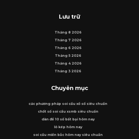
Lưu trữ
Tháng 8 2026
Tháng 7 2026
Tháng 6 2026
Tháng 5 2026
Tháng 4 2026
Tháng 3 2026
Chuyên mục
các phương pháp soi cầu xổ số siêu chuẩn
chốt số soi cầu xsmb siêu chuẩn
dàn đề 10 số bất bại hôm nay
lô kép hôm nay
soi cầu miền bắc hôm nay siêu chuẩn