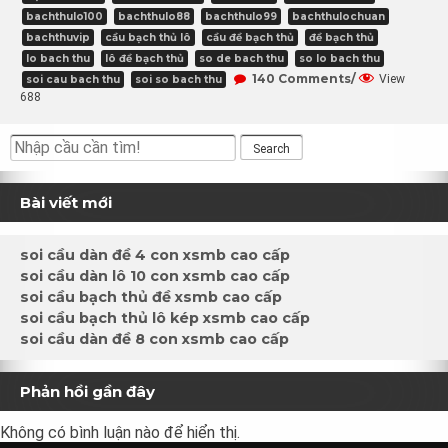
bachthulo100
bachthulo88
bachthulo99
bachthulochuan
bachthuvip
cầu bạch thủ lô
cầu đề bạch thủ
đề bạch thủ
lo bach thu
lô đề bạch thủ
so de bach thu
so lo bach thu
140 Comments/
View
soi cau bach thu
soi so bach thu
688
Search
Bài viết mới
soi cầu dàn đề 4 con xsmb cao cấp
soi cầu dàn lô 10 con xsmb cao cấp
soi cầu bạch thủ đề xsmb cao cấp
soi cầu bạch thủ lô kép xsmb cao cấp
soi cầu dàn đề 8 con xsmb cao cấp
Phản hồi gần đây
Không có bình luận nào để hiển thị.