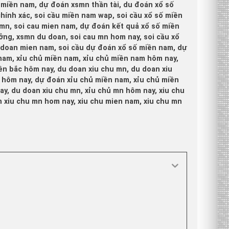
 miền nam, dự đoán xsmn thần tài, du đoán xổ số
ính xác, soi cầu miền nam wap, soi cầu xổ số miền
smn, soi cau mien nam, dự đoán kết quả xổ số miền
ng, xsmn du doan, soi cau mn hom nay, soi cầu xổ
doan mien nam, soi cầu dự đoán xổ số miền nam, dự
nam, xỉu chủ miền nam, xỉu chủ miền nam hôm nay,
ền bắc hôm nay, du doan xiu chu mn, du doan xiu
 hôm nay, dự đoán xỉu chủ miền nam, xỉu chủ miền
y, du doan xiu chu mn, xỉu chủ mn hôm nay, xiu chu
n xiu chu mn hom nay, xiu chu mien nam, xiu chu mn