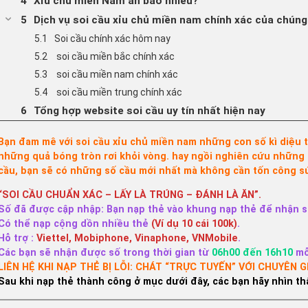
Xỉu chủ miền Nam ăn bao nhiêu?
Dịch vụ soi cầu xỉu chủ miền nam chính xác của chúng
Soi cầu chính xác hôm nay
soi cầu miền bắc chính xác
soi cầu miền nam chính xác
soi cầu miền trung chính xác
Tổng hợp website soi cầu uy tín nhất hiện nay
Bạn đam mê với soi cầu xỉu chủ miền nam những con số kì diệu t
những quả bóng tròn rơi khỏi vòng. hay ngồi nghiên cứu những 
cầu, bạn sẽ có những số cầu mới nhất mà không cần tốn công s
“SOI CẦU CHUẨN XÁC – LẤY LÀ TRÚNG – ĐÁNH LÀ ĂN”.
Số đã được cập nhập: Bạn nạp thẻ vào khung nạp thẻ để nhận 
Có thể nạp cộng dồn nhiều thẻ
(Ví dụ 10 cái 100k)
.
Hỗ trợ :
Viettel, Mobiphone, Vinaphone, VNMobile
.
Các bạn sẽ nhận được số trong thời gian từ
06h00 đến 16h10
mỗ
LIÊN HỆ KHI NẠP THẺ BỊ LỖI: CHÁT “TRỰC TUYẾN” VỚI CHUYÊN G
Sau khi nạp thẻ thành công ở mục dưới đây, các bạn hãy nhìn thậ