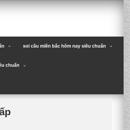
ẩn
soi cầu miền bắc hôm nay siêu chuẩn
iêu chuẩn
cấp