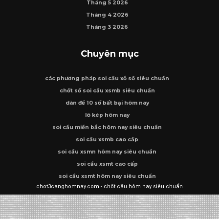
Tháng 5 2026
Tháng 4 2026
Tháng 3 2026
Chuyên mục
các phương pháp soi cầu xổ số siêu chuẩn
chốt số soi cầu xsmb siêu chuẩn
dàn đề 10 số bất bại hôm nay
lô kép hôm nay
soi cầu miền bắc hôm nay siêu chuẩn
soi cầu xsmb cao cấp
soi cầu xsmn hôm nay siêu chuẩn
soi cầu xsmt cao cấp
soi cầu xsmt hôm nay siêu chuẩn
chot3canghomnay.com - chốt cầu hôm nay siêu chuẩn