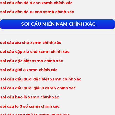
soi cầu dàn đề 8 con xsmb chính xác
soi cầu dàn đề 10 con xsmb chính xác
SOI CẦU MIỀN NAM CHÍNH XÁC
soi cầu xỉu chủ xsmn chính xác
soi cầu cặp xỉu chủ xsmn chính xác
soi cầu đặc biệt xsmn chính xác
soi cầu giải 8 xsmn chính xác
soi cầu đầu đuôi đặc biệt xsmn chính xác
soi cầu đầu đuôi giải 8 xsmn chính xác
soi cầu bao lô xsmn chính xác
soi cầu lô 3 số xsmn chính xác