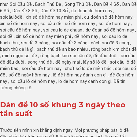
như: Soi Cầu Đề , Bạch Thủ Đề , Song Thủ Đề , Dàn Đề 4 Số , Dàn Đề
6 Số , Dàn Đề 8 Số , Dàn Đề 10 Số , du doan de hom nay ,
soicầulôđề , xin số đề hôm nay mien phi , dự đoán số đề hôm nay ,
xin số đề hôm nay , soi cầu đề , số đề hôm nay , soi đề hôm nay ,
soi cầu đề hôm nay , soi cau lo de chuan , dự đoán số đề hôm nay ,
soi đề , xin số đề hôm nay mien phi , đề hôm nay , soi cau lo de
bach thu , soi đề 3 càng , soi cầu đề 3 càng , cách soi đề 3 càng ,
bạch thủ đề là gì , bạch thủ đề ăn bao nhiêu , rồng bạch kim chốt đề
, minh ngọc soi đề , rồng bạch kim soi cầu đề, đề đầu đuôi , soi cầu
đề đầu đuôi , song thủ đề , đề ngày mai , lấy số lô đề , soi cầu lô đề
miền bắc , soi cầu đề hôm nay , chốt số lô đề miền bắc , soi cầu số
đề , số đề ngày hôm nay , lô đề hôm nay đánh con gì , đề đẹp hôm
nay , soi cầu lô đê hôm nay , lo de hom nay danh con gi. Đã tin
tưởng chúng tôi.
Dàn đề 10 số khung 3 ngày theo
tần suất
Trước tiên mình xin khẳng định ngay: Mọi phương pháp bắt lô đề
đều phải dựa trên xác suất thống kê mới mang lại hiệu quả tốt