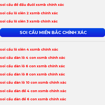
soi cầu đề đầu đuôi xsmb chính xác
soi cầu lô xiên 2 xsmb chính xác
soi cầu lô xiên 3 xsmb chính xác
SOI CẦU MIỀN BẮC CHÍNH XÁC
soi cầu lô xiên 4 xsmb chính xác
soi cầu dàn lô 4 con xsmb chính xác
soi cầu dàn lô 6 con xsmb chính xác
soi cầu dàn lô 8 con xsmb chính xác
soi cầu dàn lô 10 con xsmb chính xác
soi cầu dàn đề 4 con xsmb chính xác
soi cầu dàn đề 6 con xsmb chính xác