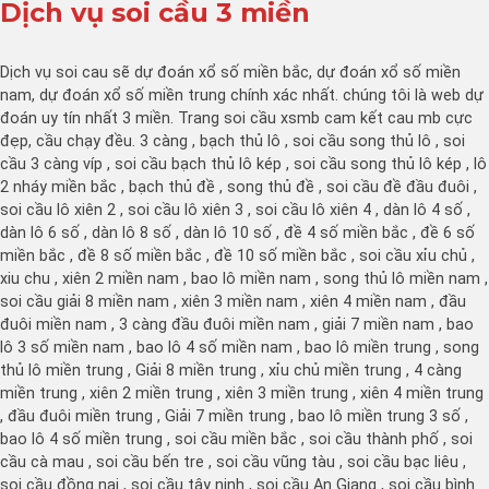
Dịch vụ soi cầu 3 miền
Dịch vụ soi cau sẽ dự đoán xổ số miền bắc, dự đoán xổ số miền
nam, dự đoán xổ số miền trung chính xác nhất. chúng tôi là web dự
đoán uy tín nhất 3 miền. Trang soi cầu xsmb cam kết cau mb cực
đẹp, cầu chạy đều. 3 càng , bạch thủ lô , soi cầu song thủ lô , soi
cầu 3 càng víp , soi cầu bạch thủ lô kép , soi cầu song thủ lô kép , lô
2 nháy miền bắc , bạch thủ đề , song thủ đề , soi cầu đề đầu đuôi ,
soi cầu lô xiên 2 , soi cầu lô xiên 3 , soi cầu lô xiên 4 , dàn lô 4 số ,
dàn lô 6 số , dàn lô 8 số , dàn lô 10 số , đề 4 số miền bắc , đề 6 số
miền bắc , đề 8 số miền bắc , đề 10 số miền bắc , soi cầu xỉu chủ ,
xiu chu , xiên 2 miền nam , bao lô miền nam , song thủ lô miền nam ,
soi cầu giải 8 miền nam , xiên 3 miền nam , xiên 4 miền nam , đầu
đuôi miền nam , 3 càng đầu đuôi miền nam , giải 7 miền nam , bao
lô 3 số miền nam , bao lô 4 số miền nam , bao lô miền trung , song
thủ lô miền trung , Giải 8 miền trung , xỉu chủ miền trung , 4 càng
miền trung , xiên 2 miền trung , xiên 3 miền trung , xiên 4 miền trung
, đầu đuôi miền trung , Giải 7 miền trung , bao lô miền trung 3 số ,
bao lô 4 số miền trung , soi cầu miền bắc , soi cầu thành phố , soi
cầu cà mau , soi cầu bến tre , soi cầu vũng tàu , soi cầu bạc liêu ,
soi cầu đồng nai , soi cầu tây ninh , soi cầu An Giang , soi cầu bình