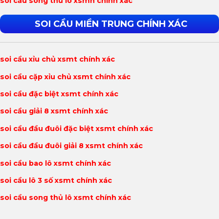
soi cầu song thủ lô xsmn chính xác
SOI CẦU MIỀN TRUNG CHÍNH XÁC
soi cầu xỉu chủ xsmt chính xác
soi cầu cặp xỉu chủ xsmt chính xác
soi cầu đặc biệt xsmt chính xác
soi cầu giải 8 xsmt chính xác
soi cầu đầu đuôi đặc biệt xsmt chính xác
soi cầu đầu đuôi giải 8 xsmt chính xác
soi cầu bao lô xsmt chính xác
soi cầu lô 3 số xsmt chính xác
soi cầu song thủ lô xsmt chính xác