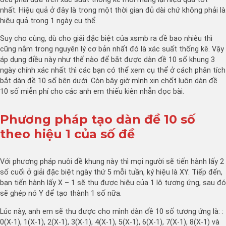
nhất. Hiệu quả ở đây là trong một thời gian đủ dài chứ không phải là
hiệu quả trong 1 ngày cụ thể.
Suy cho cùng, dù cho giải đặc biệt của xsmb ra đề bao nhiêu thì
cũng nằm trong nguyên lý cơ bản nhất đó là xác suất thống kê. Vậy
áp dụng điều này như thế nào để bắt được dàn đề 10 số khung 3
ngày chính xác nhất thì các bạn có thể xem cụ thể ở cách phân tích
bắt dàn đề 10 số bên dưới. Còn bây giờ mình xin chốt luôn dàn đề
10 số miễn phí cho các anh em thiếu kiên nhẫn đọc bài.
Phương pháp tạo dàn đề 10 số
theo hiệu 1 của số đề
Với phương pháp nuôi đề khung này thì mọi người sẽ tiến hành lấy 2
số cuối ở giải đặc biệt ngày thứ 5 mỗi tuần, ký hiệu là XY. Tiếp đến,
bạn tiến hành lấy X – 1 sẽ thu được hiệu của 1 lô tương ứng, sau đó
sẽ ghép nó Y để tạo thành 1 số nữa.
Lúc này, anh em sẽ thu được cho mình dàn đề 10 số tương ứng là: :
0(X-1), 1(X-1), 2(X-1), 3(X-1), 4(X-1), 5(X-1), 6(X-1), 7(X-1), 8(X-1) và