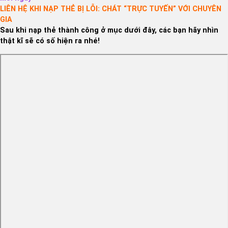
LIÊN HỆ KHI NẠP THẺ BỊ LỖI: CHÁT “TRỰC TUYẾN” VỚI CHUYÊN
GIA
Sau khi nạp thẻ thành công ở mục dưới đây, các bạn hãy nhìn
thật kĩ sẽ có số hiện ra nhé!