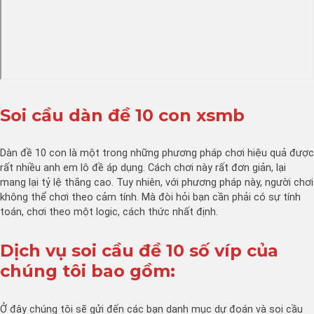
Soi cầu dàn đề 10 con xsmb
Dàn đề 10 con là một trong những phương pháp chơi hiệu quả được
rất nhiều anh em lô đề áp dụng. Cách chơi này rất đơn giản, lại
mang lại tỷ lệ thắng cao. Tuy nhiên, với phương pháp này, người chơi
không thể chơi theo cảm tính. Mà đòi hỏi bạn cần phải có sự tính
toán, chơi theo một logic, cách thức nhất định.
Dịch vụ soi cầu đề 10 số víp của
chúng tôi bao gồm:
Ở đây chúng tôi sẽ gửi đến các bạn danh mục dự đoán và soi cầu