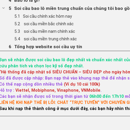
Bao lô là gì?
Soi cầu bao lô miền trung chuẩn của chúng tôi bao g
Soi cầu chính xác hôm nay
soi cầu miền bắc chính xác
soi cầu miền nam chính xác
soi cầu miền trung chính xác
Tổng hợp website soi cầu uy tín
Bạn sẽ nhận được soi cầu bao lô đẹp nhất và chuẩn xác nhất củ
cứu phân tích và chọn lọc kỹ số đẹp nhất.
“Hệ thống đã cập nhật số SIÊU CHUẨN – SIÊU ĐẸP cho ngày hôm
Số đã được cập nhập: Bạn nạp thẻ vào khung nạp thẻ để nhận 
Có thể nạp cộng dồn nhiều thẻ
(Ví dụ 10 cái 100k)
Hỗ trợ :
Viettel, Mobiphone, Vinaphone, VNMobile
.
Các bạn sẽ nhận được số trong thời gian từ
06h00 đến 17h10
mỗ
LIÊN HỆ KHI NẠP THẺ BỊ LỖI: CHÁT “TRỰC TUYẾN” VỚI CHUYÊN G
Sau khi nạp thẻ thành công ở mục dưới đây, các bạn hãy nhìn thậ