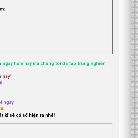
ồm:
a ngày hôm nay mà chúng tôi đã tập trung nghiên
 nay”
số
i ngày
IA
t kĩ sẽ có số hiện ra nhé!