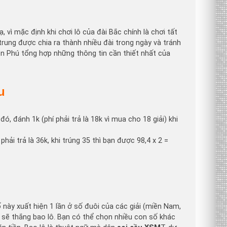
, vì mặc định khi chơi lô của đài Bắc chính là chơi tất
n trung được chia ra thành nhiều đài trong ngày và tránh
n Phú tổng hợp những thông tin cần thiết nhất của
u
đó, đánh 1k (phí phải trả là 18k vì mua cho 18 giải) khi
 phải trả là 36k, khi trúng 35 thì bạn được 98,4 x 2 =
này xuất hiện 1 lần ở số đuôi của các giải (miền Nam,
ơi sẽ thắng bao lô. Bạn có thể chọn nhiều con số khác