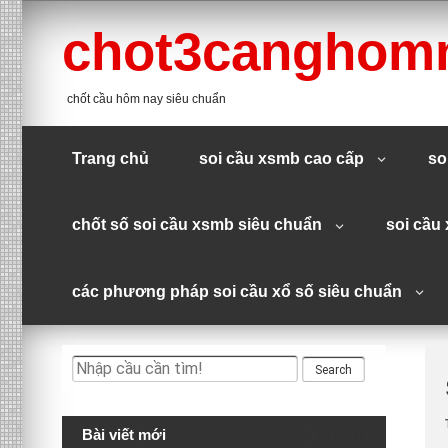
Skip
to
chot3canghom
content
chốt cầu hôm nay siêu chuẩn
Trang chủ
soi cầu xsmb cao cấp
so
chốt số soi cầu xsmb siêu chuẩn
soi cầu
các phương pháp soi cầu xổ số siêu chuẩn
Search
Bài viết mới