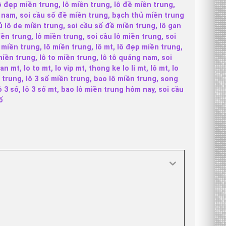
ô đẹp miền trung, lô miền trung, lô đề miền trung,
 nam, soi cầu số đề miền trung, bạch thủ miền trung
 lô de miền trung, soi cầu số đề miền trung, lô gan
ền trung, lô miền trung, soi cầu lô miền trung, soi
 miền trung, lô miền trung, lô mt, lô đẹp miền trung,
miền trung, lô to miền trung, lô tô quảng nam, soi
 mt, lo to mt, lo vip mt, thong ke lo li mt, lô mt, lo
 trung, lô 3 số miền trung, bao lô miền trung, song
ô 3 số, lô 3 số mt, bao lô miền trung hôm nay, soi cầu
ố