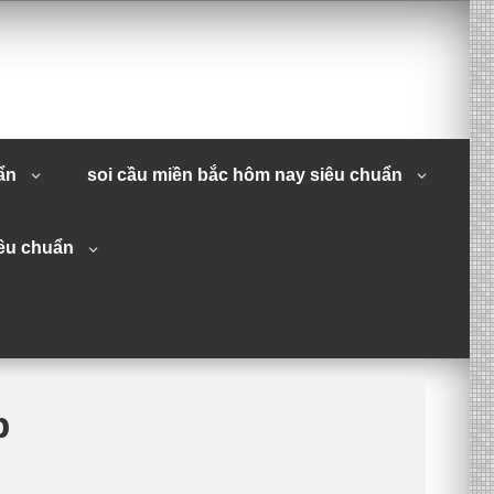
ẩn
soi cầu miền bắc hôm nay siêu chuẩn
iêu chuẩn
p