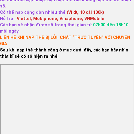
số
.
Có thể nạp cộng dồn nhiều thẻ
(Ví dụ 10 cái 100k)
Hỗ trợ :
Viettel, Mobiphone, Vinaphone, VNMobile
Các bạn sẽ nhận được số trong thời gian từ
07h00 đến 18h10
mỗi ngày
LIÊN HỆ KHI NẠP THẺ BỊ LỖI: CHÁT “TRỰC TUYẾN” VỚI CHUYÊN
GIA
Sau khi nạp thẻ thành công ở mục dưới đây, các bạn hãy nhìn
thật kĩ sẽ có số hiện ra nhé!