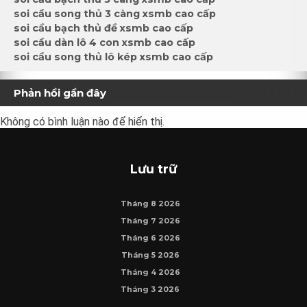
soi cầu song thủ 3 càng xsmb cao cấp
soi cầu bạch thủ đề xsmb cao cấp
soi cầu dàn lô 4 con xsmb cao cấp
soi cầu song thủ lô kép xsmb cao cấp
Phản hồi gần đây
Không có bình luận nào để hiển thị.
Lưu trữ
Tháng 8 2026
Tháng 7 2026
Tháng 6 2026
Tháng 5 2026
Tháng 4 2026
Tháng 3 2026