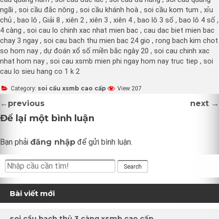
ngãi , soi cầu đắc nông , soi cầu khánh hoà , soi cầu kom tum , xỉu
chủ , bao lô , Giải 8 , xiên 2 , xiên 3 , xiên 4 , bao lô 3 số , bao lô 4 số ,
4 càng , soi cau lo chinh xac nhat mien bac , cau dac biet mien bac
chay 3 ngay , soi cau bach thu mien bac 24 gio , rong bach kim chot
so hom nay , dự đoán xổ số miền bắc ngày 20 , soi cau chinh xac
nhat hom nay , soi cau xsmb mien phi ngay hom nay truc tiep , soi
cau lo sieu hang co 1 k 2
soi cầu xsmb cao cấp
Category:
View 207
←
previous
next
→
Để lại một bình luận
Bạn phải
đăng nhập
để gửi bình luận.
Search
Bài viết mới
soi cầu bạch thủ 3 càng xsmb cao cấp