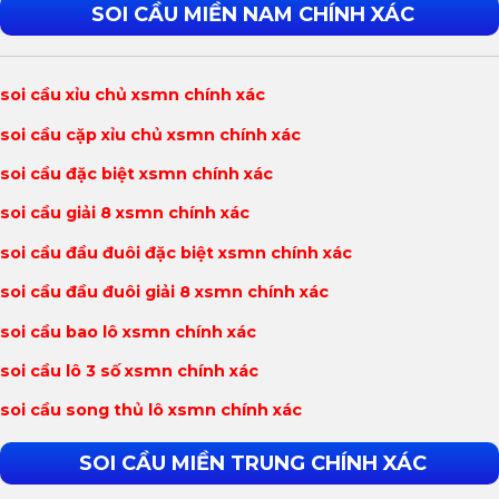
SOI CẦU MIỀN NAM CHÍNH XÁC
soi cầu xỉu chủ xsmn chính xác
soi cầu cặp xỉu chủ xsmn chính xác
soi cầu đặc biệt xsmn chính xác
soi cầu giải 8 xsmn chính xác
soi cầu đầu đuôi đặc biệt xsmn chính xác
soi cầu đầu đuôi giải 8 xsmn chính xác
soi cầu bao lô xsmn chính xác
soi cầu lô 3 số xsmn chính xác
soi cầu song thủ lô xsmn chính xác
SOI CẦU MIỀN TRUNG CHÍNH XÁC