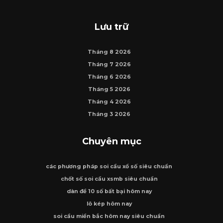
Lưu trữ
Tháng 8 2026
Tháng 7 2026
Tháng 6 2026
Tháng 5 2026
Tháng 4 2026
Tháng 3 2026
Chuyên mục
các phương pháp soi cầu xổ số siêu chuẩn
chốt số soi cầu xsmb siêu chuẩn
dàn đề 10 số bất bại hôm nay
lô kép hôm nay
soi cầu miền bắc hôm nay siêu chuẩn