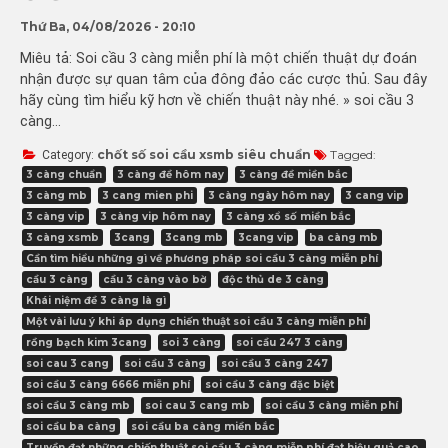
Thứ Ba, 04/08/2026 - 20:10
Miêu tả: Soi cầu 3 càng miễn phí là một chiến thuật dự đoán
nhận được sự quan tâm của đông đảo các cược thủ. Sau đây
hãy cùng tìm hiểu kỹ hơn về chiến thuật này nhé. » soi cầu 3
càng…
chốt số soi cầu xsmb siêu chuẩn
Tagged:
Category:
3 càng chuẩn
3 càng đề hôm nay
3 càng đề miền bắc
3 càng mb
3 cang mien phi
3 càng ngày hôm nay
3 cang vip
3 càng vip
3 càng vip hôm nay
3 càng xổ số miền bắc
3 càng xsmb
3cang
3cang mb
3cang vip
ba càng mb
Cần tìm hiểu những gì về phương pháp soi cầu 3 càng miễn phí
cầu 3 càng
cầu 3 càng vào bờ
độc thủ de 3 càng
Khái niệm đề 3 càng là gì
Một vài lưu ý khi áp dụng chiến thuật soi cầu 3 càng miễn phí
rồng bạch kim 3cang
soi 3 càng
soi cầu 247 3 càng
soi cau 3 cang
soi cầu 3 càng
soi cầu 3 càng 247
soi cầu 3 càng 6666 miễn phí
soi cầu 3 càng đặc biệt
soi cầu 3 càng mb
soi cau 3 cang mb
soi cầu 3 càng miễn phí
soi cầu ba càng
soi cầu ba càng miền bắc
Truyền đạt những chiến thuật soi cầu 3 càng miễn phí đạt hiệu quả cao