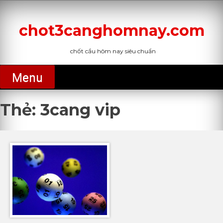
Skip
to
content
chot3canghomnay.com
chốt cầu hôm nay siêu chuẩn
Menu
Thẻ:
3cang vip