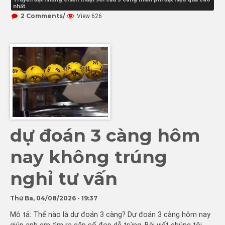
nhất
2 Comments/
View 626
dự đoán 3 càng hôm
nay không trúng
nghỉ tư vấn
Thứ Ba, 04/08/2026 - 19:37
Mô tả: Thế nào là dự đoán 3 càng? Dự đoán 3 càng hôm nay