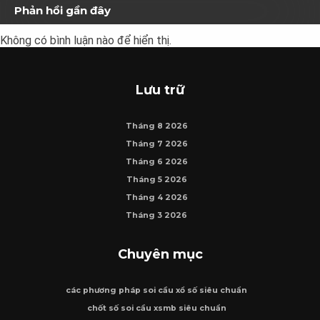
Phản hồi gần đây
Không có bình luận nào để hiển thị.
Lưu trữ
Tháng 8 2026
Tháng 7 2026
Tháng 6 2026
Tháng 5 2026
Tháng 4 2026
Tháng 3 2026
Chuyên mục
các phương pháp soi cầu xổ số siêu chuẩn
chốt số soi cầu xsmb siêu chuẩn