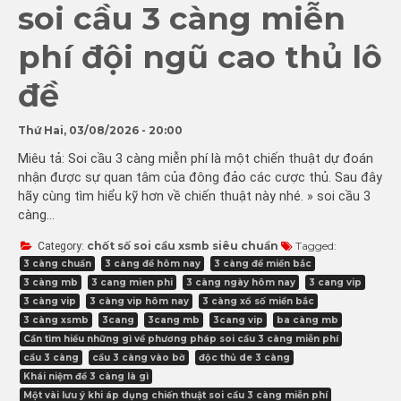
soi cầu 3 càng miễn
phí đội ngũ cao thủ lô
đề
Thứ Hai, 03/08/2026 - 20:00
Miêu tả: Soi cầu 3 càng miễn phí là một chiến thuật dự đoán
nhận được sự quan tâm của đông đảo các cược thủ. Sau đây
hãy cùng tìm hiểu kỹ hơn về chiến thuật này nhé. » soi cầu 3
càng…
chốt số soi cầu xsmb siêu chuẩn
Tagged:
Category:
3 càng chuẩn
3 càng đề hôm nay
3 càng đề miền bắc
3 càng mb
3 cang mien phi
3 càng ngày hôm nay
3 cang vip
3 càng vip
3 càng vip hôm nay
3 càng xổ số miền bắc
3 càng xsmb
3cang
3cang mb
3cang vip
ba càng mb
Cần tìm hiểu những gì về phương pháp soi cầu 3 càng miễn phí
cầu 3 càng
cầu 3 càng vào bờ
độc thủ de 3 càng
Khái niệm đề 3 càng là gì
Một vài lưu ý khi áp dụng chiến thuật soi cầu 3 càng miễn phí