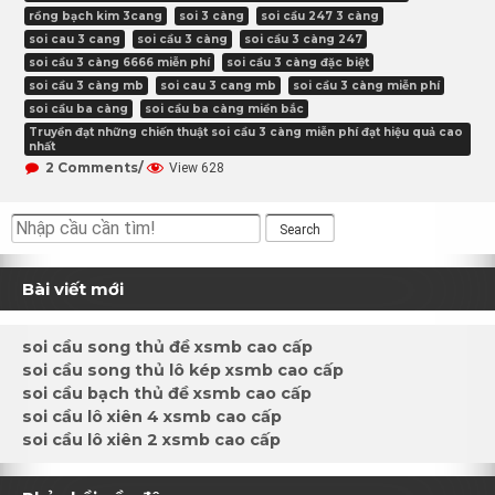
rồng bạch kim 3cang
soi 3 càng
soi cầu 247 3 càng
soi cau 3 cang
soi cầu 3 càng
soi cầu 3 càng 247
soi cầu 3 càng 6666 miễn phí
soi cầu 3 càng đặc biệt
soi cầu 3 càng mb
soi cau 3 cang mb
soi cầu 3 càng miễn phí
soi cầu ba càng
soi cầu ba càng miền bắc
Truyền đạt những chiến thuật soi cầu 3 càng miễn phí đạt hiệu quả cao
nhất
2 Comments/
View 628
Search
Bài viết mới
soi cầu song thủ đề xsmb cao cấp
soi cầu song thủ lô kép xsmb cao cấp
soi cầu bạch thủ đề xsmb cao cấp
soi cầu lô xiên 4 xsmb cao cấp
soi cầu lô xiên 2 xsmb cao cấp