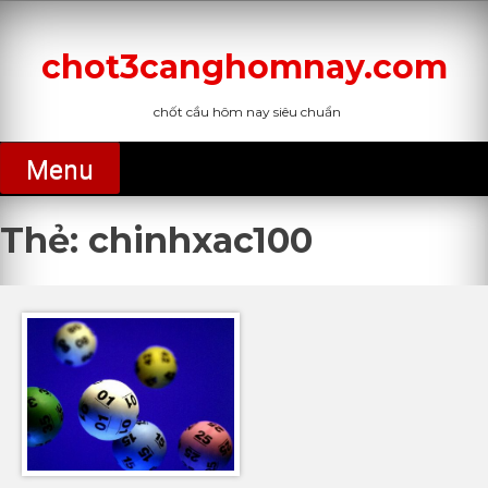
Skip
to
content
chot3canghomnay.com
chốt cầu hôm nay siêu chuẩn
Menu
Thẻ:
chinhxac100