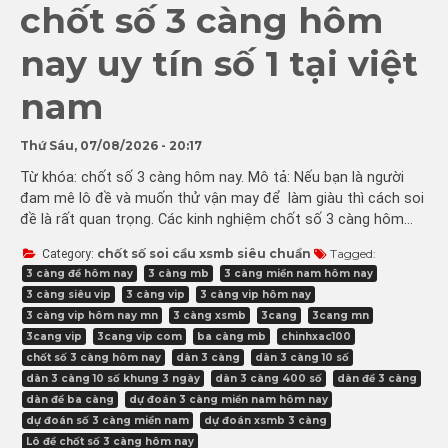
chốt số 3 càng hôm
nay uy tín số 1 tại việt
nam
Thứ Sáu, 07/08/2026 - 20:17
Từ khóa: chốt số 3 càng hôm nay. Mô tả: Nếu bạn là người
đam mê lô đề và muốn thử vận may để làm giàu thì cách soi
đề là rất quan trọng. Các kinh nghiệm chốt số 3 càng hôm…
chốt số soi cầu xsmb siêu chuẩn
Tagged:
Category:
3 càng đề hôm nay
3 càng mb
3 càng miền nam hôm nay
3 càng siêu vip
3 càng vip
3 càng vip hôm nay
3 càng vip hôm nay mn
3 càng xsmb
3cang
3cang mn
3cang vip
3cang vip com
ba càng mb
chinhxac100
chốt số 3 càng hôm nay
dàn 3 càng
dàn 3 càng 10 số
dàn 3 càng 10 số khung 3 ngày
dàn 3 càng 400 số
dàn đề 3 càng
dàn đề ba càng
dự đoán 3 càng miền nam hôm nay
dự đoán số 3 càng miền nam
dự đoán xsmb 3 càng
Lô đề chốt số 3 càng hôm nay