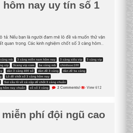
 hôm nay uy tín số 1
ô tả: Nếu bạn là người đam mê lô đề và muốn thử vận
rất quan trọng. Các kinh nghiệm chốt số 3 càng hôm…
 càng mb
3 càng miền nam hôm nay
3 càng siêu vip
3 càng vip
ng vip
3cang vip com
ba càng mb
chinhxac100
ày
dàn 3 càng 400 số
dàn đề 3 càng
dàn đề ba càng
g
Lô đề chốt số 3 càng hôm nay
Soi cầu lô về cả cặp để chốt 3 càng chuẩn
2 Comments/
View 612
àng hôm nay chuẩn
xổ số 3 càng
 miễn phí đội ngũ cao