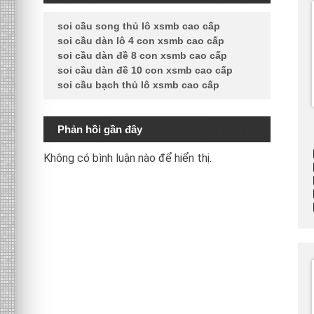
soi cầu song thủ lô xsmb cao cấp
soi cầu dàn lô 4 con xsmb cao cấp
soi cầu dàn đề 8 con xsmb cao cấp
soi cầu dàn đề 10 con xsmb cao cấp
soi cầu bạch thủ lô xsmb cao cấp
Phản hồi gần đây
Không có bình luận nào để hiển thị.