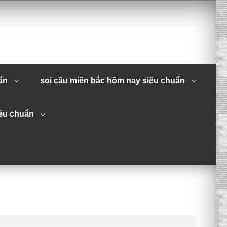
ẩn
soi cầu miền bắc hôm nay siêu chuẩn
iêu chuẩn