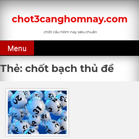
Skip
to
content
chot3canghomnay.com
chốt cầu hôm nay siêu chuẩn
Menu
Thẻ:
chốt bạch thủ đề