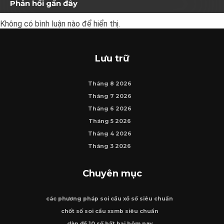
Phản hồi gần đây
Không có bình luận nào để hiển thị.
Lưu trữ
Tháng 8 2026
Tháng 7 2026
Tháng 6 2026
Tháng 5 2026
Tháng 4 2026
Tháng 3 2026
Chuyên mục
các phương pháp soi cầu xổ số siêu chuẩn
chốt số soi cầu xsmb siêu chuẩn
dàn đề 10 số bất bại hôm nay