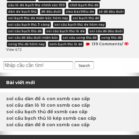
cầu lô de bạch thủ chính xác 100
chốt bạch thủ đề
dàn de bạch thủ
đề đầu đuôi
sieu bachthu de
số đề đầu đuôi
soi bạch thủ de miền bắc hôm nay
soi bạch thủ đề
soi cầu bạch thủ 3 càng
soi cầu bạch thủ de hôm nay
soi cầu bạch thủ đề
soi cầu bạch thủ lô de
soi cầu đề đầu đuôi
soi cầu đề đầu đuôi miền bắc
soi cầu song thủ đề
song thủ đề
139 Comments/
song thủ đề hôm nay
xem bạch thủ lô đề
View 672
Search
Bài viết mới
soi cầu dàn đề 4 con xsmb cao cấp
soi cầu dàn lô 10 con xsmb cao cấp
soi cầu bạch thủ đề xsmb cao cấp
soi cầu bạch thủ lô kép xsmb cao cấp
soi cầu dàn đề 8 con xsmb cao cấp