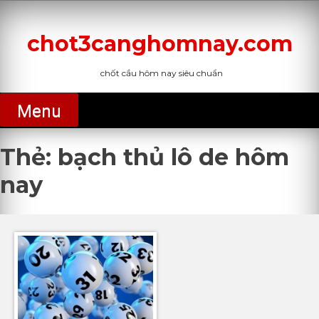
Skip
to
content
chot3canghomnay.com
chốt cầu hôm nay siêu chuẩn
Menu
Thẻ:
bạch thủ lô de hôm
nay