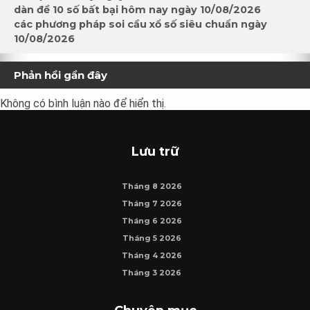
dàn đề 10 số bất bại hôm nay ngày 10/08/2026
các phương pháp soi cầu xổ số siêu chuẩn ngày
10/08/2026
Phản hồi gần đây
Không có bình luận nào để hiển thị.
Lưu trữ
Tháng 8 2026
Tháng 7 2026
Tháng 6 2026
Tháng 5 2026
Tháng 4 2026
Tháng 3 2026