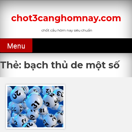
Skip
to
content
chot3canghomnay.com
chốt cầu hôm nay siêu chuẩn
Menu
Thẻ:
bạch thủ de một số