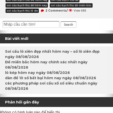
soi cầu bạch thủ de hôm nay
soi cầu bạch thủ đề
soi cầu bạch thủ đề hôm nay
soi cầu bạch thủ đề miền bắc
2 Comments/
View 686
soi cầu bạch thủ lô de
Search
Bài viết mới
Soi cầu lô xiên đẹp nhất hôm nay – số lô xiên đẹp
ngày 08/08/2026
Đề miền bắc hôm nay chính xác nhất ngày
08/08/2026
lô kép hôm nay ngày 08/08/2026
dàn đề 10 số bất bại hôm nay ngày 08/08/2026
các phương pháp soi cầu xổ số siêu chuẩn ngày
08/08/2026
Phản hồi gần đây
Không có bình luận nào để hiển thị.