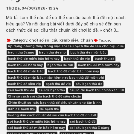
Thứ Ba, 04/08/2026 - 19:24
Mô tả: Làm thế nào để có thể soi cầu bạch thủ đề một cách
hiệu quả? Và nội dung bài viết dưới đây sẽ chia sẻ đến bạn
cách thức để soi cầu thật chuẩn khi chơi lô đề. » chốt 3…
chốt số soi cầu xsmb siêu chuẩn
Tagged:
Category:
Áp dụng phong thuỷ trong việc soi cầu bạch thủ đề sao cho hiệu quả
bach thu 3cang
bach thu de mb
bạch thủ de miền bắc
bạch thủ de miền bắc hôm nay
bạch thủ de vip
bach thu đề
bạch thủ đề hôm nay
bạch thủ đề mb
bạch thủ đề mb hôm nay
bạch thủ đề miền bắc
bạch thủ đề miền bắc hôm nay
bạch thủ đề miền bắc ngày hôm nay bạch thủ đề miễn phí
bạch thủ đề siêu vip
bạch thủ đề vip
cầu bạch thủ de
cầu bạch thủ đề
cầu đề bạch thủ
cầu lô de bạch thủ chính xác 100
Chia sẻ cách soi cầu bạch thủ đề siêu chuẩn
Chiến thuật soi cầu bạch thủ đề siêu chuẩn cho tân binh
dàn de bạch thủ
đề bạch thủ
Hướng dẫn cách chuẩn để soi cầu bạch thủ đề chi tiết
soi bạch thủ de miền bắc hôm nay
soi bạch thủ đề
soi bạch thủ đề miền bắc hôm nay
soi cầu bạch thủ 3 càng