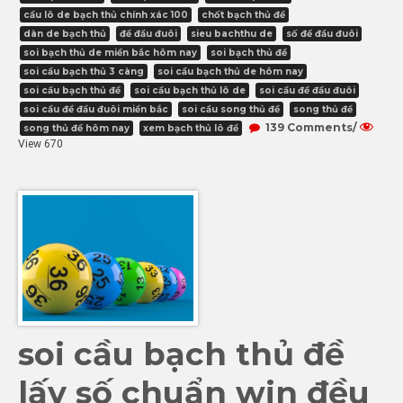
cầu lô de bạch thủ chính xác 100
chốt bạch thủ đề
dàn de bạch thủ
đề đầu đuôi
sieu bachthu de
số đề đầu đuôi
soi bạch thủ de miền bắc hôm nay
soi bạch thủ đề
soi cầu bạch thủ 3 càng
soi cầu bạch thủ de hôm nay
soi cầu bạch thủ đề
soi cầu bạch thủ lô de
soi cầu đề đầu đuôi
soi cầu đề đầu đuôi miền bắc
soi cầu song thủ đề
song thủ đề
139 Comments/
song thủ đề hôm nay
xem bạch thủ lô đề
View 670
soi cầu bạch thủ đề
lấy số chuẩn win đều