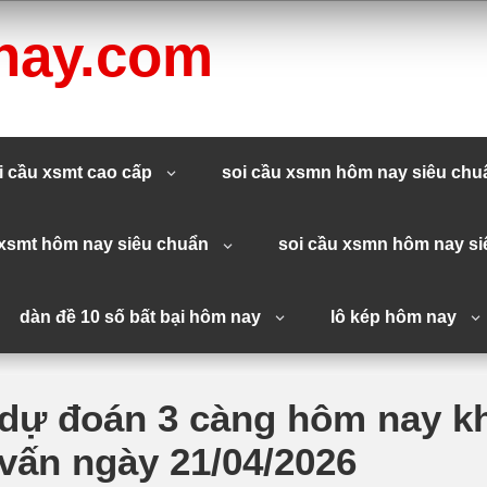
nay.com
i cầu xsmt cao cấp
soi cầu xsmn hôm nay siêu chu
 xsmt hôm nay siêu chuẩn
soi cầu xsmn hôm nay s
dàn đề 10 số bất bại hôm nay
lô kép hôm nay
dự đoán 3 càng hôm nay kh
vấn ngày 21/04/2026