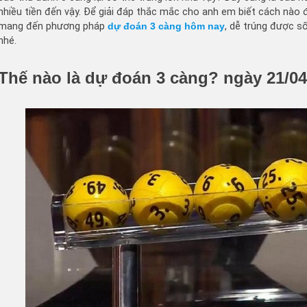
nhiều tiền đến vậy. Để giải đáp thắc mắc cho anh em biết cách nào
mang đến phương pháp
dự đoán 3 càng hôm nay
, dễ trúng được s
nhé.
Thế nào là dự đoán 3 càng? ngày 21/04