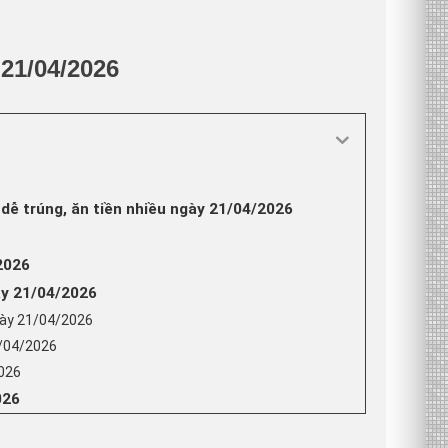
21/04/2026
ễ trúng, ăn tiền nhiều ngày 21/04/2026
2026
ày 21/04/2026
ngày 21/04/2026
1/04/2026
2026
026