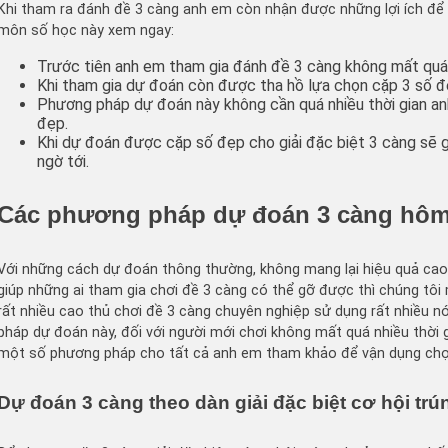
Khi tham ra đánh đề 3 càng anh em còn nhận được những lợi ích để
môn số học này xem ngay:
Trước tiên anh em tham gia đánh đề 3 càng không mất quá n
Khi tham gia dự đoán còn được tha hồ lựa chọn cặp 3 số 
Phương pháp dự đoán này không cần quá nhiều thời gian a
đẹp.
Khi dự đoán được cặp số đẹp cho giải đặc biệt 3 càng sẽ g
ngờ tới.
Các phương pháp dự đoán 3 càng hôm 
Với những cách dự đoán thông thường, không mang lại hiệu quả ca
giúp những ai tham gia chơi đề 3 càng có thể gỡ được thì chúng tô
rất nhiều cao thủ chơi đề 3 càng chuyên nghiệp sử dụng rất nhiều nó
pháp dự đoán này, đối với người mới chơi không mất quá nhiều thời 
một số phương pháp cho tất cả anh em tham khảo để vận dụng chọn 
Dự đoán 3 càng theo dàn giải đặc biệt cơ hội tr