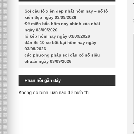
Soi cầu lô xiên đẹp nhất hôm nay – số lô
xiên đẹp ngày 03/09/2026
Đề miền bắc hôm nay chính xác nhất
ngày 03/09/2026
lô kép hôm nay ngày 03/09/2026
dàn đề 10 số bất bại hôm nay ngày
03/09/2026
các phương pháp soi cầu xổ số siêu
chuẩn ngày 03/09/2026
Phản hồi gần đây
Không có bình luận nào để hiển thị.