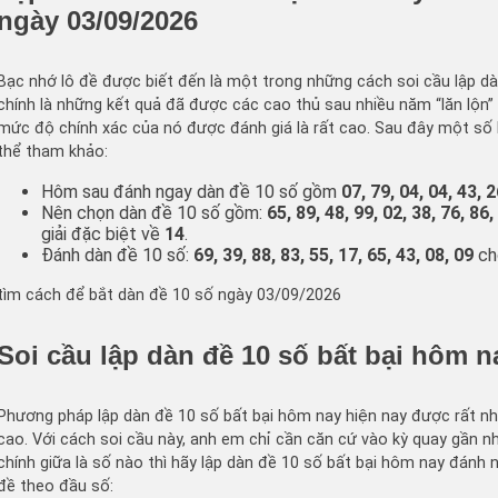
ngày 03/09/2026
Bạc nhớ lô đề được biết đến là một trong những cách soi cầu lập d
chính là những kết quả đã được các cao thủ sau nhiều năm “lăn lộn” 
mức độ chính xác của nó được đánh giá là rất cao. Sau đây một số
thể tham khảo:
Hôm sau đánh ngay dàn đề 10 số gồm
07, 79, 04, 04, 43, 2
Nên chọn dàn đề 10 số gồm:
65, 89, 48, 99, 02, 38, 76, 86,
giải đặc biệt về
14
.
Đánh dàn đề 10 số:
69, 39, 88, 83, 55, 17, 65, 43, 08, 09
ch
tìm cách để bắt dàn đề 10 số ngày 03/09/2026
Soi cầu lập dàn đề 10 số bất bại hôm n
Phương pháp lập dàn đề 10 số bất bại hôm nay hiện nay được rất nh
cao. Với cách soi cầu này, anh em chỉ cần căn cứ vào kỳ quay gần nh
chính giữa là số nào thì hãy lập dàn đề 10 số bất bại hôm nay đánh 
đề theo đầu số: