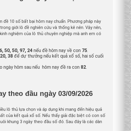
àn đề 10 số bất bại hôm nay chuẩn. Phương pháp này
trong giới lô đề nghiên cứu và thống kê nên. Vậy nên,
 kinh nghiệm của lô thủ chuyên nghiệp mà anh em có
6, 50, 50, 97, 24
nếu đề hôm nay về con
75
.
 20, 38
để dự thưởng nếu kết quả xổ số, hai số cuối
o ngày hôm sau nếu hôm nay đề ra con
82
.
ay theo đầu ngày 03/09/2026
iều lô thủ lựa chọn và áp dụng khi mang đến hiệu quả
ất của kết quả xổ số. Nếu thấy giải đặc biệt có con số
nuôi khung 3 ngày theo đầu số đó. Sau đây là các dàn