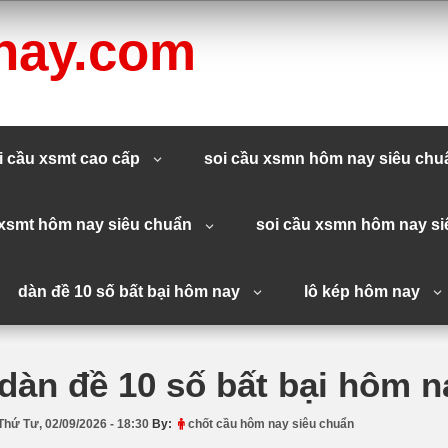
nay.com
i cầu xsmt cao cấp
soi cầu xsmn hôm nay siêu chu
 xsmt hôm nay siêu chuẩn
soi cầu xsmn hôm nay s
dàn đề 10 số bất bại hôm nay
lô kép hôm nay
dàn đề 10 số bất bại hôm n
Thứ Tư, 02/09/2026 - 18:30
By:
chốt cầu hôm nay siêu chuẩn