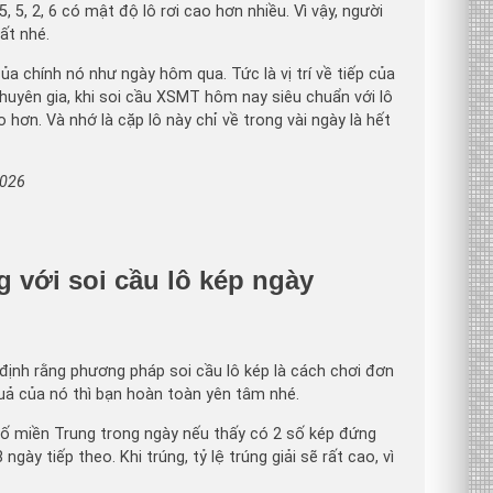
, 5, 2, 6 có mật độ lô rơi cao hơn nhiều. Vì vậy, người
ất nhé.
 của chính nó như ngày hôm qua. Tức là vị trí về tiếp của
uyên gia, khi soi cầu XSMT hôm nay siêu chuẩn với lô
 hơn. Và nhớ là cặp lô này chỉ về trong vài ngày là hết
2026
g với soi cầu lô kép ngày
ịnh rằng phương pháp soi cầu lô kép là cách chơi đơn
uả của nó thì bạn hoàn toàn yên tâm nhé.
 số miền Trung trong ngày nếu thấy có 2 số kép đứng
gày tiếp theo. Khi trúng, tỷ lệ trúng giải sẽ rất cao, vì