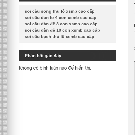
soi cầu song thủ lô xsmb cao cấp
soi cầu dàn lô 4 con xsmb cao cấp
soi cầu dàn đề 8 con xsmb cao cấp
soi cầu dàn đề 10 con xsmb cao cấp
soi cầu bạch thủ lô xsmb cao cấp
Phản hồi gần đây
Không có bình luận nào để hiển thị.