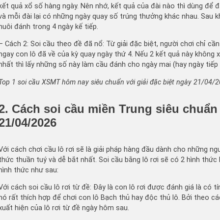
kết quả xổ số hàng ngày. Nên nhớ, kết quả của đài nào thì dùng để đ
và mỗi đài lại có những ngày quay số trúng thưởng khác nhau. Sau kh
nuôi đánh trong 4 ngày kế tiếp.
– Cách 2: Soi cầu theo đề đã nổ: Từ giải đặc biệt, người chơi chỉ cầ
ngay con lô đã về của kỳ quay ngày thứ 4. Nếu 2 kết quả này không 
nhất thì lấy những số này làm cầu đánh cho ngày mai (hay ngày tiếp 
Top 1 soi cầu XSMT hôm nay siêu chuẩn với giải đặc biệt ngày 21/04/
2. Cách soi cầu miền Trung siêu chuẩn 
21/04/2026
Với cách chơi cầu lô rơi sẽ là giải pháp hàng đầu dành cho những 
thức thuần tuý và dễ bắt nhất. Soi cầu bằng lô rơi sẽ có 2 hình thức l
hình thức như sau:
Với cách soi cầu lô rơi từ đề: Đây là con lô rơi được đánh giá là có 
nó rất thích hợp để chơi con lô Bạch thủ hay độc thủ lô. Bởi theo cá
xuất hiện của lô rơi từ đề ngày hôm sau.