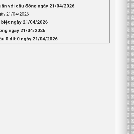
huẩn với cầu động ngày 21/04/2026
ngày 21/04/2026
c biệt ngày 21/04/2026
ương ngày 21/04/2026
ầu 0 đít 0 ngày 21/04/2026