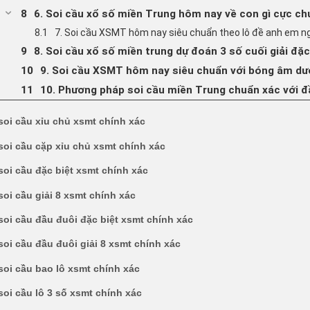
6. Soi cầu xổ số miền Trung hôm nay về con gì cực c
7. Soi cầu XSMT hôm nay siêu chuẩn theo lô đề anh em 
8. Soi cầu xổ số miền trung dự đoán 3 số cuối giải đặ
9. Soi cầu XSMT hôm nay siêu chuẩn với bóng âm d
10. Phương pháp soi cầu miền Trung chuẩn xác với đ
soi cầu xỉu chủ xsmt chính xác
soi cầu cặp xỉu chủ xsmt chính xác
soi cầu đặc biệt xsmt chính xác
soi cầu giải 8 xsmt chính xác
soi cầu đầu đuôi đặc biệt xsmt chính xác
soi cầu đầu đuôi giải 8 xsmt chính xác
soi cầu bao lô xsmt chính xác
soi cầu lô 3 số xsmt chính xác