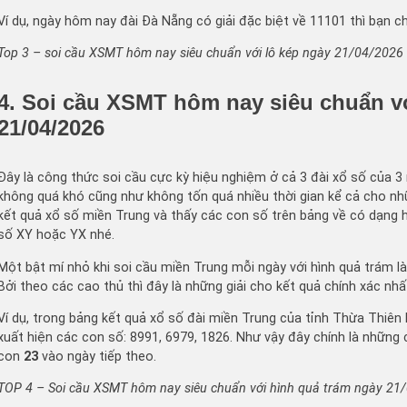
Ví dụ, ngày hôm nay đài Đà Nẵng có giải đặc biệt về 11101 thì bạn c
Top 3 – soi cầu XSMT hôm nay siêu chuẩn với lô kép ngày 21/04/2026
4. Soi cầu XSMT hôm nay siêu chuẩn v
21/04/2026
Đây là công thức soi cầu cực kỳ hiệu nghiệm ở cả 3 đài xổ số của 3
không quá khó cũng như không tốn quá nhiều thời gian kể cả cho nh
kết quả xổ số miền Trung và thấy các con số trên bảng về có dạng 
số XY hoặc YX nhé.
Một bật mí nhỏ khi soi cầu miền Trung mỗi ngày với hình quả trám là n
Bởi theo các cao thủ thì đây là những giải cho kết quả chính xác nhấ
Ví dụ, trong bảng kết quả xổ số đài miền Trung của tỉnh Thừa Thiên Hu
xuất hiện các con số: 8991, 6979, 1826. Như vậy đây chính là những 
con
23
vào ngày tiếp theo.
TOP 4 – Soi cầu XSMT hôm nay siêu chuẩn với hình quả trám ngày 21