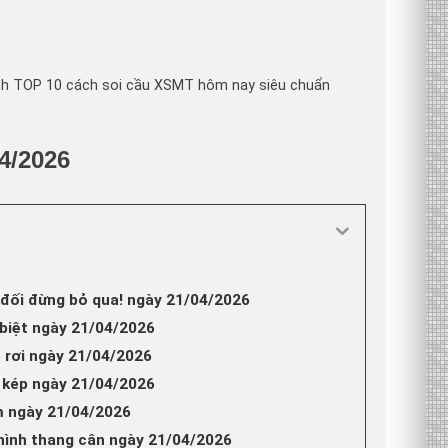
anh TOP 10 cách soi cầu XSMT hôm nay siêu chuẩn
4/2026
đối đừng bỏ qua! ngày 21/04/2026
 biệt ngày 21/04/2026
ô rơi ngày 21/04/2026
ô kép ngày 21/04/2026
m ngày 21/04/2026
hình thang cân ngày 21/04/2026