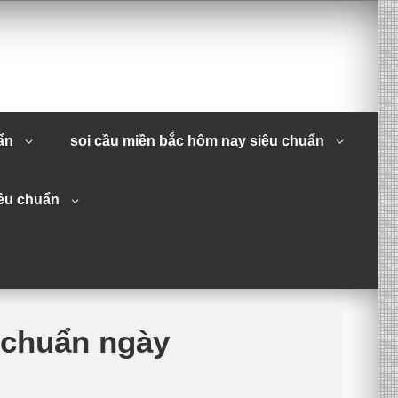
ẩn
soi cầu miền bắc hôm nay siêu chuẩn
iêu chuẩn
 chuẩn ngày