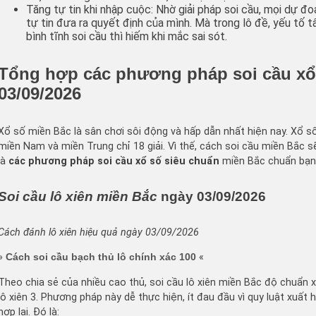
Tăng tự tin khi nhập cuộc: Nhờ giải pháp soi cầu, mọi dự 
tự tin đưa ra quyết định của mình. Mà trong lô đề, yếu tố t
bình tĩnh soi cầu thì hiếm khi mắc sai sót.
Tổng hợp các phương pháp soi cầu xổ
03/09/2026
Xổ số miền Bắc là sân chơi sôi động và hấp dẫn nhất hiện nay. Xổ số
miền Nam và miền Trung chỉ 18 giải. Vì thế, cách soi cầu miền Bắc 
là
các phương pháp soi cầu xổ số siêu chuẩn
miền Bắc chuẩn bạn 
Soi cầu lô xiên miền Bắc
ngày 03/09/2026
Cách đánh lô xiên hiệu quả ngày 03/09/2026
»
Cách soi cầu bạch thủ lô chính xác 100
«
Theo chia sẻ của nhiều cao thủ, soi cầu lô xiên miền Bắc độ chuẩn xác
lô xiên 3. Phương pháp này dễ thực hiện, ít đau đầu vì quy luật xuấ
hợp lại. Đó là: