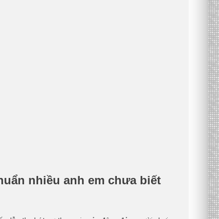
huẩn nhiều anh em chưa biết