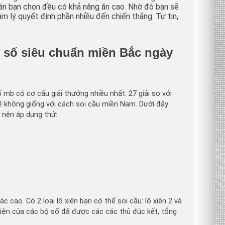
đoán bạn chọn đều có khả năng ăn cao. Nhờ đó bạn sẽ
âm lý quyết định phần nhiều đến chiến thắng. Tự tin,
 số siêu chuẩn miền Bắc ngày
 mb có cơ cấu giải thưởng nhiều nhất: 27 giải so với
sẽ không giống với cách soi cầu miền Nam. Dưới đây
nên áp dụng thử:
 cao. Có 2 loại lô xiên bạn có thể soi cầu: lô xiên 2 và
t hiện của các bộ số đã được các các thủ đúc kết, tổng