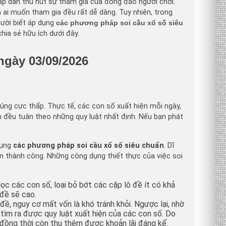
ấp dẫn thu hút sự tham gia của đông đảo người chơi.
 ai muốn tham gia đều rất dễ dàng. Tuy nhiên, trong
gười biết áp dụng
các phương pháp soi cầu xổ số siêu
hia sẻ hữu ích dưới đây.
ngày 03/09/2026
rúng cực thấp. Thực tế, các con số xuất hiện mỗi ngày,
m đều tuân theo những quy luật nhất định. Nếu bạn phát
dụng
các phương pháp soi cầu xổ số siêu chuẩn
. Dĩ
n thành công. Những công dụng thiết thực của việc soi
ọc các con số, loại bỏ bớt các cặp lô đề ít có khả
 đề sẽ cao.
đề, nguy cơ mất vốn là khó tránh khỏi. Ngược lại, nhờ
tìm ra được quy luật xuất hiện của các con số. Do
 đồng thời còn thu thêm được khoản lãi đáng kể.