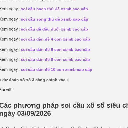
Xem ngay :
soi cầu bạch thủ đề xsmb cao cấp
Xem ngay :
soi cầu song thủ đề xsmb cao cấp
Xem ngay :
soi cầu đề đầu đuôi xsmb cao cấp
Xem ngay :
soi cầu dàn đề 4 con xsmb cao cấp
Xem ngay :
soi cầu dàn đề 6 con xsmb cao cấp
Xem ngay :
soi cầu dàn đề 8 con xsmb cao cấp
Xem ngay :
soi cầu dàn đề 10 con xsmb cao cấp
»
dự đoán xổ số 3 càng chính xác
«
Bài viết:
Các phương pháp soi cầu xổ số siêu c
ngày 03/09/2026