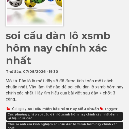
soi cầu dàn lô xsmb
hôm nay chính xác
nhất
Thứ Sáu, 07/08/2026 - 19:30
Mô tả: Dàn lô là một dãy số đã được tính toán một cách
chuẩn nhất. Vậy, làm thế nào để soi cầu dàn lô xsmb hôm nay
chính xác nhất. Hãy tìm hiểu qua bài viết sau đây. » chốt 3
càng…
soi cầu miền bắc hôm nay siêu chuẩn
Tagged:
Category:
Các phương pháp soi cầu dàn lô xsmb hôm nay chính xác nhất đem
lại hiệu quả cao
Chia sẻ anh em kinh nghiệm soi cầu dàn lô xsmb hôm nay chính xác
nhất