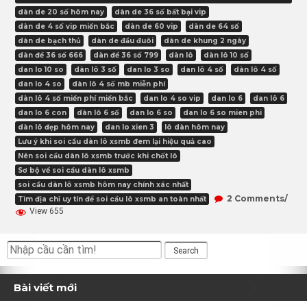
dàn de 20 số hôm nay
dàn de 36 số bất bại vip
dàn de 4 số vip miền bắc
dàn de 60 vip
dàn de 64 số
dàn de bạch thủ
dàn de đầu đuôi
dàn de khung 2 ngày
dàn đề 36 số 666
dàn đề 36 số 799
dàn lô
dàn lô 10 số
dan lo 10 so
dàn lô 3 số
dan lo 3 so
dan lô 4 số
dàn lô 4 số
dan lo 4 so
dàn lô 4 số mb miễn phí
dàn lô 4 số miền phí miền bắc
dan lo 4 so vip
dan lo 6
dan lô 6
dan lo 6 con
dàn lô 6 số
dan lo 6 so
dan lo 6 so mien phi
dàn lô đẹp hôm nay
dan lo xien 3
lô dàn hôm nay
Lưu ý khi soi cầu dàn lô xsmb đem lại hiệu quả cao
Nên soi cầu dàn lô xsmb trước khi chốt lô
Sơ bộ về soi cầu dàn lô xsmb
soi cầu dàn lô xsmb hôm nay chính xác nhất
2 Comments/
Tìm địa chỉ uy tín để soi cầu lô xsmb an toàn nhất
View 655
Search
Bài viết mới