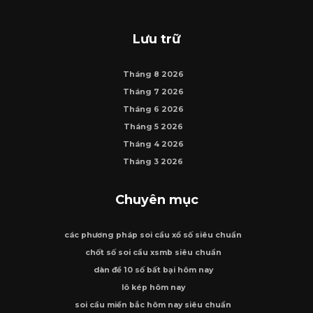
Lưu trữ
Tháng 8 2026
Tháng 7 2026
Tháng 6 2026
Tháng 5 2026
Tháng 4 2026
Tháng 3 2026
Chuyên mục
các phương pháp soi cầu xổ số siêu chuẩn
chốt số soi cầu xsmb siêu chuẩn
dàn đề 10 số bất bại hôm nay
lô kép hôm nay
soi cầu miền bắc hôm nay siêu chuẩn