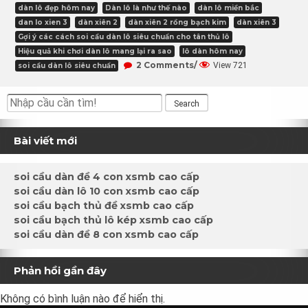
dàn lô đẹp hôm nay
Dàn lô là như thế nào
dàn lô miền bắc
dan lo xien 3
dàn xiên 2
dàn xiên 2 rồng bạch kim
dàn xiên 3
Gợi ý các cách soi cầu dàn lô siêu chuẩn cho tân thủ lô
Hiệu quả khi chơi dàn lô mang lại ra sao
lô dàn hôm nay
2 Comments/
View 721
soi cầu dàn lô siêu chuẩn
Search
Bài viết mới
soi cầu dàn đề 4 con xsmb cao cấp
soi cầu dàn lô 10 con xsmb cao cấp
soi cầu bạch thủ đề xsmb cao cấp
soi cầu bạch thủ lô kép xsmb cao cấp
soi cầu dàn đề 8 con xsmb cao cấp
Phản hồi gần đây
Không có bình luận nào để hiển thị.