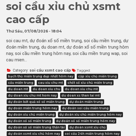
soi cầu xỉu chủ xsmt
cao cấp
Thứ Sáu, 07/08/2026 - 18:04
soi cau mt, dự đoán xổ số miền trung, soi cầu miền trung, dự
đoán miền trung, du doan mt, dự đoán xổ số miền trung hôm
nay, soi cầu miền trung hôm nay, soi cầu miền trung wap, soi
cau mien…
soi cầu xsmt cao cấp
Tagged:
Category:
bạch thủ miền trung đẹp nhất hôm nay
cặp xỉu chủ miền trung
cầu miền trung
cau xiu chu mt
chốt số xỉu chủ miền trung
du doan mt
du doan xiu chu
du doan xiu chu mt
du doan xiu chu mt hom nay
du doan xs than tai mt
dự đoán kết quả xổ số miền trung
dự đoán miền trung
dự đoán miền trung hôm nay
dự đoán soi cầu miền trung
dự đoán xỉu chủ miền trung
dự đoán xỉu chủ miền trung hôm nay
dự đoán xổ số miền trung
dự đoán xổ số miền trung hôm nay
dự đoán xổ số miền trung thần tài
dự đoán xsmt xỉu chủ
dự đoán xsmt xỉu chủ hôm nay
soi cầu 24h miền trung hôm nay