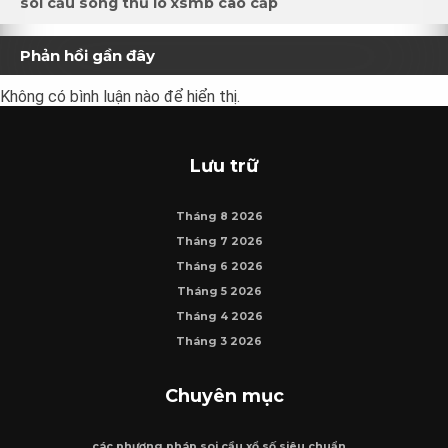
soi cầu song thủ lô xsmb cao cấp
Phản hồi gần đây
Không có bình luận nào để hiển thị.
Lưu trữ
Tháng 8 2026
Tháng 7 2026
Tháng 6 2026
Tháng 5 2026
Tháng 4 2026
Tháng 3 2026
Chuyên mục
các phương pháp soi cầu xổ số siêu chuẩn