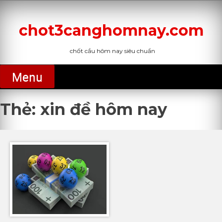
Skip
to
content
chot3canghomnay.com
chốt cầu hôm nay siêu chuẩn
Menu
Thẻ:
xin đề hôm nay