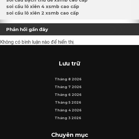
soi cầu lô xiên 4 xsmb cao cấp
soi cầu lô xiên 2 xsmb cao cấp
Phản hồi gần đây
Không có bình luận nào để hiển thị.
Lưu trữ
Tháng 8 2026
Tháng 7 2026
Tháng 6 2026
Tháng 5 2026
Tháng 4 2026
Tháng 3 2026
Chuyên mục