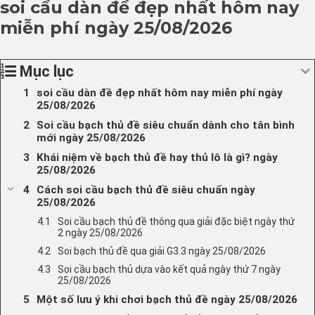
soi cầu dàn đề đẹp nhất hôm nay
miễn phí ngày 25/08/2026
Mục lục
soi cầu dàn đề đẹp nhất hôm nay miễn phí ngày
25/08/2026
Soi cầu bạch thủ đề siêu chuẩn dành cho tân bình
mới ngày 25/08/2026
Khái niệm về bạch thủ đề hay thủ lô là gì? ngày
25/08/2026
Cách soi cầu bạch thủ đề siêu chuẩn ngày
25/08/2026
Soi cầu bạch thủ đề thông qua giải đặc biệt ngày thứ
2 ngày 25/08/2026
Soi bạch thủ đề qua giải G3.3 ngày 25/08/2026
Soi cầu bạch thủ dựa vào kết quả ngày thứ 7 ngày
25/08/2026
Một số lưu ý khi chơi bạch thủ đề ngày 25/08/2026