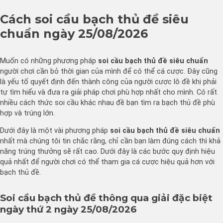
Cách soi cầu bạch thủ đề siêu
chuẩn ngày 25/08/2026
Muốn có những phương pháp
soi cầu bạch thủ đề siêu chuẩn
người chơi cần bỏ thời gian của mình để có thể cá cược. Đây cũng
là yếu tố quyết định đến thành công của người cược lô đề khi phải
tự tìm hiểu và đưa ra giải pháp chơi phù hợp nhất cho mình. Có rất
nhiều cách thức soi cầu khác nhau đề bạn tìm ra bạch thủ đề phù
hợp và trúng lớn.
Dưới đây là một vài phương pháp
soi cầu bạch thủ đề siêu chuẩn
nhất mà chúng tôi tin chắc rằng, chỉ cần bạn làm đúng cách thì khả
năng trúng thưởng sẽ rất cao. Dưới đây là các bước quy định hiệu
quả nhất để người chơi có thể tham gia cá cược hiệu quả hơn với
bạch thủ đề.
Soi cầu bạch thủ đề thông qua giải đặc biệt
ngày thứ 2 ngày 25/08/2026