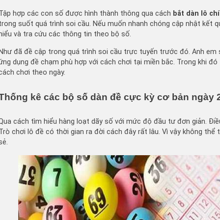
Tập hợp các con số được hình thành thông qua cách
bắt dàn lô ch
trong suốt quá trình soi cầu. Nếu muốn nhanh chóng cập nhật kết q
hiểu và tra cứu các thông tin theo bộ số.
Như đã đề cập trong quá trình soi cầu trực tuyến trước đó. Anh em s
ứng dụng đề chạm phù hợp với cách chơi tại miền bắc. Trong khi đó
cách chơi theo ngày.
Thống kê các bộ số dàn đề cực kỳ cơ bản ngày 
Qua cách tìm hiểu hàng loạt dãy số với mức độ đầu tư đơn giản. Điều
Trò chơi lô đề có thời gian ra đời cách đây rất lâu. Vì vậy không t
sẻ.