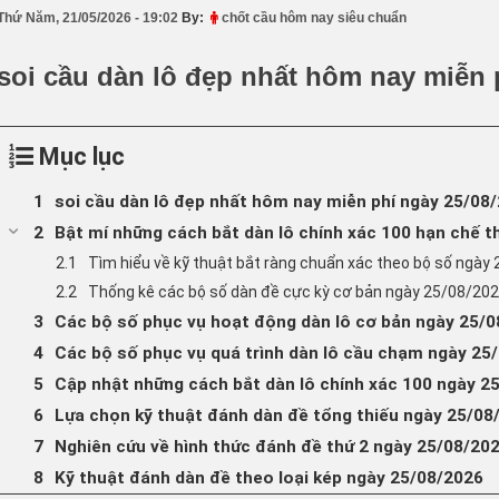
Thứ Năm, 21/05/2026 - 19:02
By:
chốt cầu hôm nay siêu chuẩn
soi cầu dàn lô đẹp nhất hôm nay miễn 
Mục lục
soi cầu dàn lô đẹp nhất hôm nay miễn phí ngày 25/08
Bật mí những cách bắt dàn lô chính xác 100 hạn chế t
Tìm hiểu về kỹ thuật bắt ràng chuẩn xác theo bộ số ngày
Thống kê các bộ số dàn đề cực kỳ cơ bản ngày 25/08/20
Các bộ số phục vụ hoạt động dàn lô cơ bản ngày 25/
Các bộ số phục vụ quá trình dàn lô cầu chạm ngày 25
Cập nhật những cách bắt dàn lô chính xác 100 ngày 2
Lựa chọn kỹ thuật đánh dàn đề tổng thiếu ngày 25/08
Nghiên cứu về hình thức đánh đề thứ 2 ngày 25/08/20
Kỹ thuật đánh dàn đề theo loại kép ngày 25/08/2026