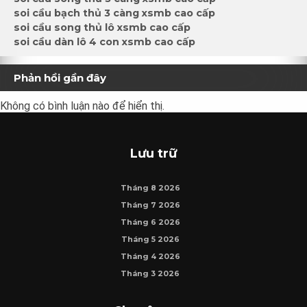
soi cầu bạch thủ 3 càng xsmb cao cấp
soi cầu song thủ lô xsmb cao cấp
soi cầu dàn lô 4 con xsmb cao cấp
Phản hồi gần đây
Không có bình luận nào để hiển thị.
Lưu trữ
Tháng 8 2026
Tháng 7 2026
Tháng 6 2026
Tháng 5 2026
Tháng 4 2026
Tháng 3 2026