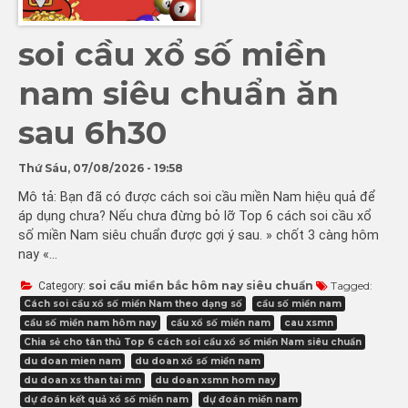
soi cầu xổ số miền
nam siêu chuẩn ăn
sau 6h30
Thứ Sáu, 07/08/2026 - 19:58
Mô tả: Bạn đã có được cách soi cầu miền Nam hiệu quả để
áp dụng chưa? Nếu chưa đừng bỏ lỡ Top 6 cách soi cầu xổ
số miền Nam siêu chuẩn được gợi ý sau. » chốt 3 càng hôm
nay «…
soi cầu miền bắc hôm nay siêu chuẩn
Tagged:
Category:
Cách soi cầu xổ số miền Nam theo dạng số
cầu số miền nam
cầu số miền nam hôm nay
cầu xổ số miền nam
cau xsmn
Chia sẻ cho tân thủ Top 6 cách soi cầu xổ số miền Nam siêu chuẩn
du doan mien nam
du doan xổ số miền nam
du doan xs than tai mn
du doan xsmn hom nay
dự đoán kết quả xổ số miền nam
dự đoán miền nam