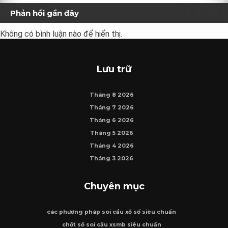
Phản hồi gần đây
Không có bình luận nào để hiển thị.
Lưu trữ
Tháng 8 2026
Tháng 7 2026
Tháng 6 2026
Tháng 5 2026
Tháng 4 2026
Tháng 3 2026
Chuyên mục
các phương pháp soi cầu xổ số siêu chuẩn
chốt số soi cầu xsmb siêu chuẩn