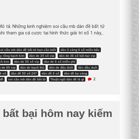
Mô tả: Những kinh nghiệm soi cầu mb dàn đề bất tử
khi tham gia cá cược tại hình thức giải trí số 1 này,…
oi cầu mb dàn đề bất tử bạn cần biết
dàn 3 càng 6 số miền bắc
ày rồng bạch kim
dàn de 20 số vip
dàn de 36 số bất bại vip
ch kim
dàn de 50 số víp
dàn de 6 số miễn phí
 de 60 vip
dàn de bạch thủ
dàn de đầu đuôi
dàn đầu đuôi
4 số
dàn đề 50 số 247
dàn đề 6 số
dàn đề ba càng
2
 đề
soi cầu mb dàn đề bất tử
Thuật ngữ dàn đề là gì
ề bất bại hôm nay kiếm