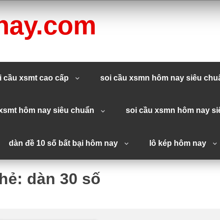
nay.com
i cầu xsmt cao cấp
soi cầu xsmn hôm nay siêu chu
 xsmt hôm nay siêu chuẩn
soi cầu xsmn hôm nay s
dàn đề 10 số bất bại hôm nay
lô kép hôm nay
hẻ:
dàn 30 số