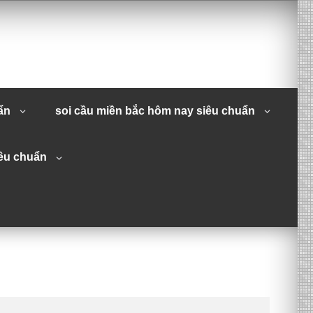
ẩn
soi cầu miền bắc hôm nay siêu chuẩn
iêu chuẩn