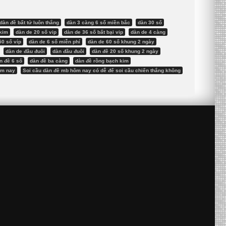
dàn đề bất tử luôn thắng
dàn 3 càng 6 số miền bắc
dàn 30 số
 kim
dàn de 20 số vip
dàn de 36 số bất bại vip
dàn de 4 càng
50 số víp
dàn de 6 số miễn phí
dàn de 60 số khung 2 ngày
dàn de đầu đuôi
dàn đầu đuôi
dàn đề 20 số khung 2 ngày
n đề 6 số
dàn đề ba càng
dàn đề rồng bạch kim
ôm nay
Soi cầu dàn đề mb hôm nay có dễ để soi cầu chiến thắng không