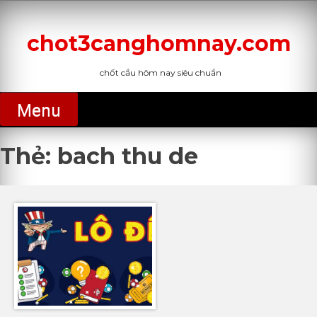
Skip
to
content
chot3canghomnay.com
chốt cầu hôm nay siêu chuẩn
Menu
Thẻ:
bach thu de