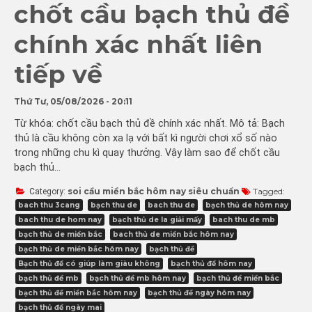
chốt cầu bạch thủ đề
chính xác nhất liên
tiếp về
Thứ Tư, 05/08/2026 - 20:11
Từ khóa: chốt cầu bạch thủ đề chính xác nhất. Mô tả: Bạch
thủ là cầu không còn xa lạ với bất kì người chơi xổ số nào
trong những chu kì quay thưởng. Vậy làm sao để chốt cầu
bạch thủ…
soi cầu miền bắc hôm nay siêu chuẩn
Tagged:
Category:
bach thu 3cang
bạch thu de
bach thu de
bạch thủ de hôm nay
bach thu de hom nay
bạch thủ de la giải mấy
bach thu de mb
bạch thủ de miền bắc
bach thủ de miền bắc hôm nay
bạch thủ de miền bắc hôm nay
bạch thủ đề
Bạch thủ đề có giúp làm giàu không
bạch thủ đề hôm nay
bạch thủ đề mb
bạch thủ đề mb hôm nay
bạch thủ đề miền bắc
bạch thủ đề miền bắc hôm nay
bạch thủ đề ngày hôm nay
bạch thủ đề ngày mai