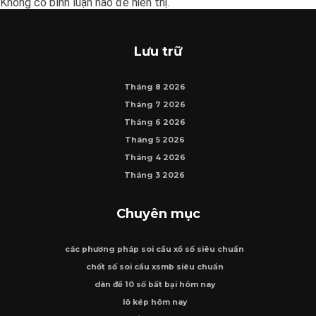
Không có bình luận nào để hiển thị.
Lưu trữ
Tháng 8 2026
Tháng 7 2026
Tháng 6 2026
Tháng 5 2026
Tháng 4 2026
Tháng 3 2026
Chuyên mục
các phương pháp soi cầu xổ số siêu chuẩn
chốt số soi cầu xsmb siêu chuẩn
dàn đề 10 số bất bại hôm nay
lô kép hôm nay