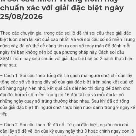
chuẩn xác với giải đặc biệt ngày
25/08/2026
Theo các chuyên gia, trong các soi lô đề thì soi cầu theo giải đặc
biệt luôn đem lại kết quả cao nhất. Và với soi cầu xổ số miền Trung
cũng vậy, để có thể dễ dàng tìm ra con số may mắn để đánh mỗi
ngày thì bạn không nên bỏ qua phương pháp này. Cách soi cầu
XSMT hôm nay siêu chuẩn với giải đặc biệt sẽ có 2 cách thực hiện
như sau:
– Cách 1: Soi cầu theo tổng đề. Là cách mà người chơi chỉ cần lấy
tổng các số về trong dãy số của giải đặc biệt trên bảng kết quả xổ
số hàng ngày. Nên nhớ, kết quả của đài nào thì dùng để đánh cho
đài đó, bởi xổ số miền Trung có 16 đài tất cả và mỗi đài lại có
những ngày quay số trúng thưởng khác nhau. Sau khi đã có tổng
của giải đặc biệt thì người chơi thực hiện nuôi đánh trong 9 ngày kế
tiếp.
– Cách 2: Soi cầu theo đề đã nổ: Từ giải đặc biệt, người chơi chỉ
cần lấy số đề về lộn của kỳ quay ngày thứ 3 hoặc chính ngay con lô