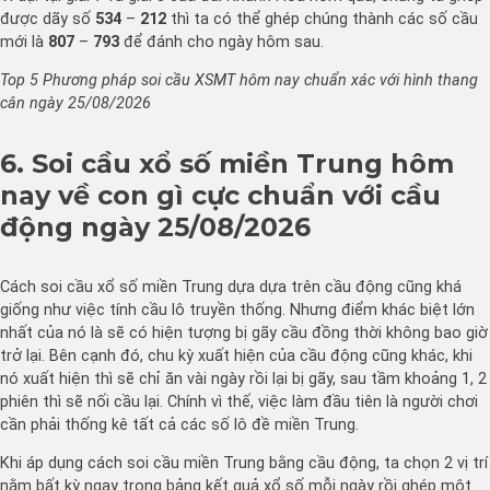
được dãy số
534
–
212
thì ta có thể ghép chúng thành các số cầu
mới là
807
–
793
để đánh cho ngày hôm sau.
Top 5 Phương pháp soi cầu XSMT hôm nay chuẩn xác với hình thang
cân ngày 25/08/2026
6. Soi cầu xổ số miền Trung hôm
nay về con gì cực chuẩn với cầu
động ngày 25/08/2026
Cách soi cầu xổ số miền Trung dựa dựa trên cầu động cũng khá
giống như việc tính cầu lô truyền thống. Nhưng điểm khác biệt lớn
nhất của nó là sẽ có hiện tượng bị gãy cầu đồng thời không bao giờ
trở lại. Bên cạnh đó, chu kỳ xuất hiện của cầu động cũng khác, khi
nó xuất hiện thì sẽ chỉ ăn vài ngày rồi lại bị gãy, sau tầm khoảng 1, 2
phiên thì sẽ nối cầu lại. Chính vì thế, việc làm đầu tiên là người chơi
cần phải thống kê tất cả các số lô đề miền Trung.
Khi áp dụng cách soi cầu miền Trung bằng cầu động, ta chọn 2 vị trí
nằm bất kỳ ngay trong bảng kết quả xổ số mỗi ngày rồi ghép một