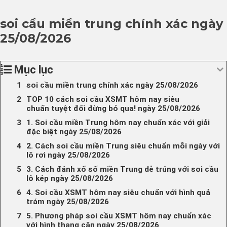
soi cầu miền trung chính xác ngày
25/08/2026
Mục lục
soi cầu miền trung chính xác ngày 25/08/2026
TOP 10 cách soi cầu XSMT hôm nay siêu
chuẩn tuyệt đối đừng bỏ qua! ngày 25/08/2026
1. Soi cầu miền Trung hôm nay chuẩn xác với giải
đặc biệt ngày 25/08/2026
2. Cách soi cầu miền Trung siêu chuẩn mỗi ngày với
lô rơi ngày 25/08/2026
3. Cách đánh xổ số miền Trung dễ trúng với soi cầu
lô kép ngày 25/08/2026
4. Soi cầu XSMT hôm nay siêu chuẩn với hình quả
trám ngày 25/08/2026
5. Phương pháp soi cầu XSMT hôm nay chuẩn xác
với hình thang cân ngày 25/08/2026