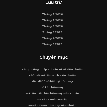
Lưu trữ
Tháng 8 2026
Tháng 7 2026
Tháng 6 2026
Tháng 5 2026
Tháng 4 2026
Tháng 3 2026
Chuyên mục
các phương pháp soi cầu xổ số siêu chuẩn
chốt số soi cầu xsmb siêu chuẩn
dàn đề 10 số bất bại hôm nay
lô kép hôm nay
soi cầu miền bắc hôm nay siêu chuẩn
soi cầu xsmb cao cấp
soi cầu xsmn hôm nay siêu chuẩn