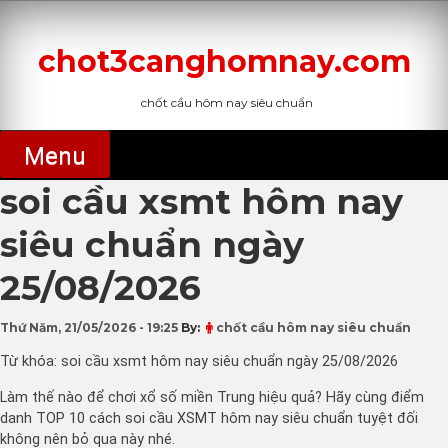
Skip
to
content
chot3canghomnay.com
chốt cầu hôm nay siêu chuẩn
Menu
soi cầu xsmt hôm nay
siêu chuẩn ngày
25/08/2026
Thứ Năm, 21/05/2026 - 19:25
By:
chốt cầu hôm nay siêu chuẩn
Từ khóa: soi cầu xsmt hôm nay siêu chuẩn ngày 25/08/2026
Làm thế nào để chơi xổ số miền Trung hiệu quả? Hãy cùng điểm
danh TOP 10 cách soi cầu XSMT hôm nay siêu chuẩn tuyệt đối
không nên bỏ qua này nhé.