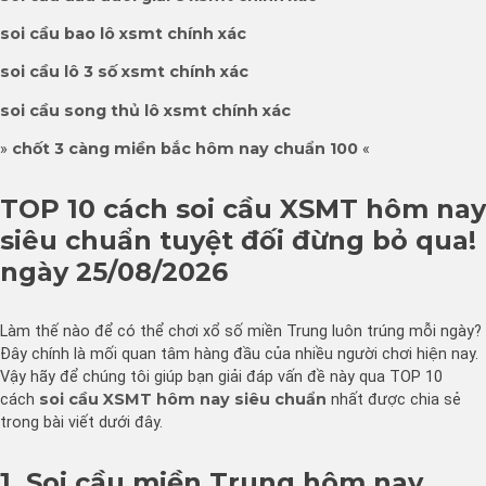
soi cầu bao lô xsmt chính xác
soi cầu lô 3 số xsmt chính xác
soi cầu song thủ lô xsmt chính xác
chốt 3 càng miền bắc hôm nay chuẩn 100
»
«
TOP 10 cách soi cầu XSMT hôm nay
siêu chuẩn tuyệt đối đừng bỏ qua!
ngày 25/08/2026
Làm thế nào để có thể chơi xổ số miền Trung luôn trúng mỗi ngày?
Đây chính là mối quan tâm hàng đầu của nhiều người chơi hiện nay.
Vậy hãy để chúng tôi giúp bạn giải đáp vấn đề này qua TOP 10
soi cầu XSMT hôm nay siêu chuẩn
cách
nhất được chia sẻ
trong bài viết dưới đây.
1. Soi cầu miền Trung hôm nay