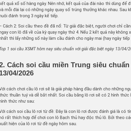
kết quả xổ số hàng ngày. Nên nhớ, kết quả của đài nào thì dùng để đ
và mỗi đài lại có những ngày quay số trúng thưởng khác nhau. Sau kh
nuôi đánh trong 3 ngày kế tiếp.
– Cách 2: Soi cầu theo đề đã nổ: Từ giải đặc biệt, người chơi chỉ cầ
ngay con lô đã về của kỳ quay ngày thứ 4. Nếu 2 kết quả này không 
nhất thì lấy những số này làm cầu đánh cho ngày mai (hay ngày tiếp 
Top 1 soi cầu XSMT hôm nay siêu chuẩn với giải đặc biệt ngày 13/04/
2. Cách soi cầu miền Trung siêu chuẩn 
13/04/2026
Với cách chơi cầu lô rơi sẽ là giải pháp hàng đầu dành cho những 
thức thuần tuý và dễ bắt nhất. Soi cầu bằng lô rơi sẽ có 2 hình thức l
hình thức như sau:
Với cách soi cầu lô rơi từ đề: Đây là con lô rơi được đánh giá là có 
nó rất thích hợp để chơi con lô Bạch thủ hay độc thủ lô. Bởi theo cá
xuất hiện của lô rơi từ đề ngày hôm sau.