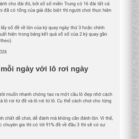
ánh cho đài đó, bởi xổ số miền Trung có 16 đài tất cả
i đã có tổng của giải đặc biệt thì người chơi thực hiện
n lấy số đề về lộn của kỳ quay ngày thứ 3 hoặc chính
xuất hiện trong bảng kết quả xổ số của 2 kỳ quay gần
theo).
2026
mỗi ngày với lô rơi ngày
người muốn nhanh chóng tạo ra một cầu lô đẹp nhờ cách
à lô rơi từ đề và lô rơi từ lô. Cụ thể cách chơi cho từng
tính chất dễ chơi, dễ đánh mà không cần đánh lộn. Vì thế,
c chuyên gia thì có tới 91% đề về đầu 3 thì sẽ có sự