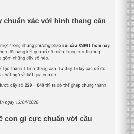
 chuẩn xác với hình thang cân
là một trong những phương pháp
soi cầu XSMT hôm nay
 theo dõi bảng kết quả xổ số miền Trung mở thưởng
ê ra gồm những dãy số nào.
để tạo thành 1 hình thang cân. Từ đây, ta lấy các số đó
i bất ngờ về kết quả của nó.
p được dãy số
229
–
040
thì ta có thể ghép chúng thành
cân ngày 13/04/2026
ề con gì cực chuẩn với cầu