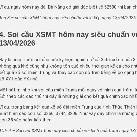
Ví dụ, ngày hôm nay đài Đà Nẵng có giải đặc biệt về 52580 thì bạn c
Top 3 – soi cầu XSMT hôm nay siêu chuẩn với lô kép ngày 13/04/2026
4. Soi cầu XSMT hôm nay siêu chuẩn v
13/04/2026
Đây là công thức soi cầu cực kỳ hiệu nghiệm ở cả 3 đài xổ số của 3
không quá khó cũng như không tốn quá nhiều thời gian kể cả cho nh
kết quả xổ số miền Trung và thấy các con số trên bảng về có dạng 
số XY hoặc YX nhé.
Một bật mí nhỏ khi soi cầu miền Trung mỗi ngày với hình quả trám là n
Bởi theo các cao thủ thì đây là những giải cho kết quả chính xác nhấ
Ví dụ, trong bảng kết quả xổ số đài miền Trung của tỉnh Thừa Thiên Hu
xuất hiện các con số: 0366, 3744, 3206. Như vậy đây chính là những 
con
35
vào ngày tiếp theo.
TOP 4 – Soi cầu XSMT hôm nay siêu chuẩn với hình quả trám ngày 13