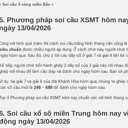
»
Soi cầu 3 càng miền Bắc
«
5. Phương pháp soi cầu XSMT hôm nay
ngày 13/04/2026
Cùng với hình quả trám thì cách soi cầu bằng hình thang cân cũng 
siêu chuẩn
được nhiều người áp dụng. Ở cách chơi này, người chơi
ngày hôm qua. Sau đó, chú ý tới các dãy số ở giải 7 và giải 8 liệt k
Kế tiếp, người chơi tiến hành ghép 2 dãy số của 2 giải này với nhau 
ghép với nhau để làm cầu đẹp và đánh cho ngày hôm sau. Bạn sẽ phả
Ví dụ. tại giải 7 và giải 8 của đài Khánh Hòa hôm qua, chúng ta ghé
các số cầu mới là
248
–
688
để đánh cho ngày hôm sau.
Top 5 Phương pháp soi cầu XSMT hôm nay chuẩn xác với hình thang 
6. Soi cầu xổ số miền Trung hôm nay v
động ngày 13/04/2026