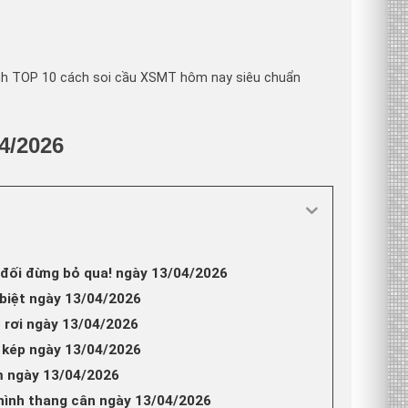
anh TOP 10 cách soi cầu XSMT hôm nay siêu chuẩn
4/2026
đối đừng bỏ qua! ngày 13/04/2026
 biệt ngày 13/04/2026
ô rơi ngày 13/04/2026
ô kép ngày 13/04/2026
m ngày 13/04/2026
hình thang cân ngày 13/04/2026