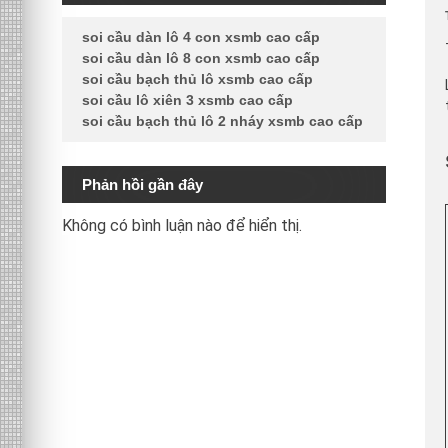
soi cầu dàn lô 4 con xsmb cao cấp
soi cầu dàn lô 8 con xsmb cao cấp
soi cầu bạch thủ lô xsmb cao cấp
soi cầu lô xiên 3 xsmb cao cấp
soi cầu bạch thủ lô 2 nháy xsmb cao cấp
Phản hồi gần đây
Không có bình luận nào để hiển thị.