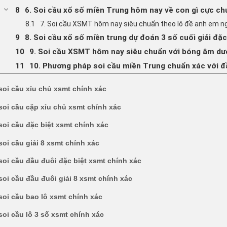
6. Soi cầu xổ số miền Trung hôm nay về con gì cực c
7. Soi cầu XSMT hôm nay siêu chuẩn theo lô đề anh em 
8. Soi cầu xổ số miền trung dự đoán 3 số cuối giải đặ
9. Soi cầu XSMT hôm nay siêu chuẩn với bóng âm d
10. Phương pháp soi cầu miền Trung chuẩn xác với đ
soi cầu xỉu chủ xsmt chính xác
soi cầu cặp xỉu chủ xsmt chính xác
soi cầu đặc biệt xsmt chính xác
soi cầu giải 8 xsmt chính xác
soi cầu đầu đuôi đặc biệt xsmt chính xác
soi cầu đầu đuôi giải 8 xsmt chính xác
soi cầu bao lô xsmt chính xác
soi cầu lô 3 số xsmt chính xác