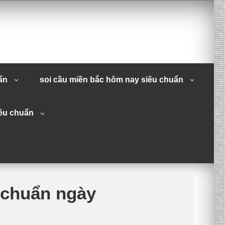
ẩn
soi cầu miền bắc hôm nay siêu chuẩn
iêu chuẩn
 chuẩn ngày