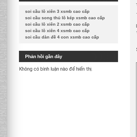
soi cầu lô xiên 3 xsmb cao cấp
soi cầu song thủ lô kép xsmb cao cấp
soi cầu lô xiên 2 xsmb cao cấp
soi cầu lô xiên 4 xsmb cao cấp
soi cầu dàn đề 4 con xsmb cao cấp
Phản hồi gần đây
Không có bình luận nào để hiển thị.