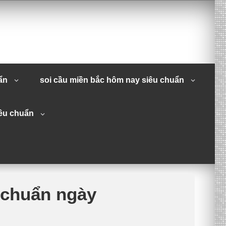
ẩn
soi cầu miền bắc hôm nay siêu chuẩn
iêu chuẩn
 chuẩn ngày