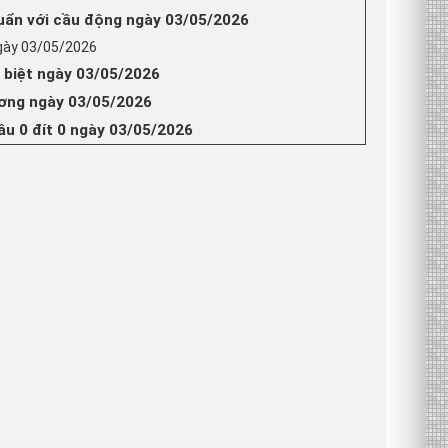
huẩn với cầu động ngày 03/05/2026
ngày 03/05/2026
c biệt ngày 03/05/2026
ương ngày 03/05/2026
ầu 0 đít 0 ngày 03/05/2026