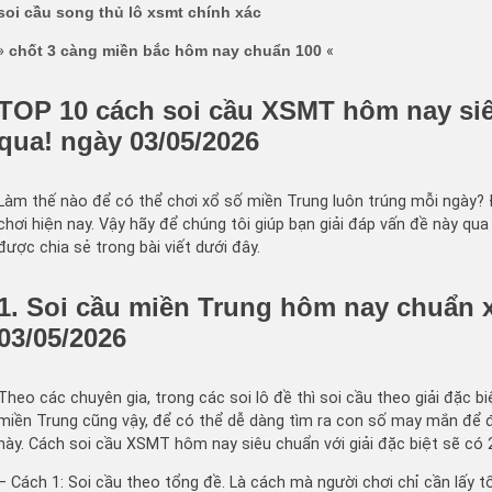
soi cầu song thủ lô xsmt chính xác
»
chốt 3 càng miền bắc hôm nay chuẩn 100
«
TOP 10 cách soi cầu XSMT hôm nay siê
qua! ngày 03/05/2026
Làm thế nào để có thể chơi xổ số miền Trung luôn trúng mỗi ngày? 
chơi hiện nay. Vậy hãy để chúng tôi giúp bạn giải đáp vấn đề này q
được chia sẻ trong bài viết dưới đây.
1. Soi cầu miền Trung hôm nay chuẩn xá
03/05/2026
Theo các chuyên gia, trong các soi lô đề thì soi cầu theo giải đặc bi
miền Trung cũng vậy, để có thể dễ dàng tìm ra con số may mắn để 
này. Cách soi cầu XSMT hôm nay siêu chuẩn với giải đặc biệt sẽ có 
– Cách 1: Soi cầu theo tổng đề. Là cách mà người chơi chỉ cần lấy t