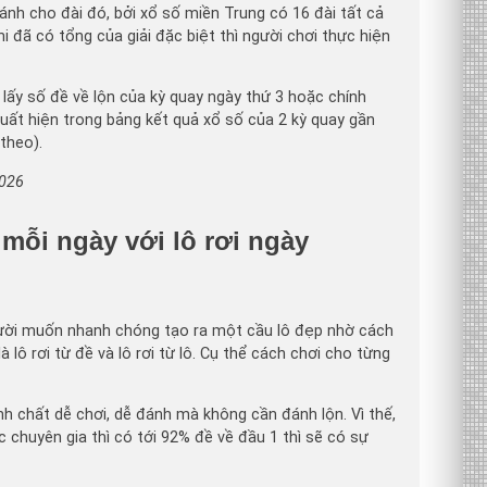
ánh cho đài đó, bởi xổ số miền Trung có 16 đài tất cả
i đã có tổng của giải đặc biệt thì người chơi thực hiện
n lấy số đề về lộn của kỳ quay ngày thứ 3 hoặc chính
xuất hiện trong bảng kết quả xổ số của 2 kỳ quay gần
theo).
2026
mỗi ngày với lô rơi ngày
người muốn nhanh chóng tạo ra một cầu lô đẹp nhờ cách
à lô rơi từ đề và lô rơi từ lô. Cụ thể cách chơi cho từng
tính chất dễ chơi, dễ đánh mà không cần đánh lộn. Vì thế,
c chuyên gia thì có tới 92% đề về đầu 1 thì sẽ có sự