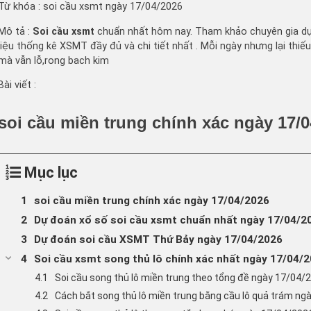
Từ khóa : soi cầu xsmt ngày 17/04/2026
Mô tả :
Soi cầu xsmt
chuẩn nhất hôm nay. Tham khảo chuyên gia dự 
liệu thống kê XSMT đầy đủ và chi tiết nhất . Mỗi ngày nhưng lại th
mà vẫn lỗ,rong bach kim
Bài viết :
soi cầu miền trung chính xác ngày 17/0
Mục lục
soi cầu miền trung chính xác ngày 17/04/2026
Dự đoán xổ số soi cầu xsmt chuẩn nhất ngày 17/04/2
Dự đoán soi cầu XSMT Thứ Bảy ngày 17/04/2026
Soi cầu xsmt song thủ lô chính xác nhất ngày 17/04/
Soi cầu song thủ lô miền trung theo tổng đề ngày 17/04/
Cách bắt song thủ lô miền trung bằng cầu lô quả trám ng