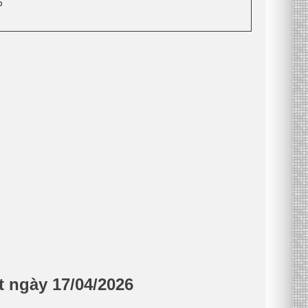
6
 ngày 17/04/2026