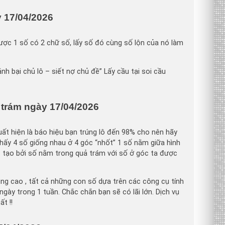
y 17/04/2026
được 1 số có 2 chữ số, lấy số đó cùng số lộn của nó làm
nh bại chủ lô – siết nợ chủ đề” Lấy cầu tại soi cầu
 trám ngày 17/04/2026
uất hiện là báo hiệu bạn trúng lô đến 98% cho nên hãy
thấy 4 số giống nhau ở 4 góc “nhốt” 1 số nằm giữa hình
ợc tạo bởi số nằm trong quả trám với số ở góc ta được
rúng cao , tất cả những con số dựa trên các công cụ tính
ngày trong 1 tuần. Chắc chắn bạn sẽ có lãi lớn. Dịch vụ
t !!