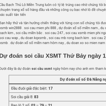
Cầu Bạch Thủ Lô Miền Trung luôn có tỷ lệ trúng cao nhờ chúng tôi b
chuyên trang xổ số hàng đầu và những công cụ bạc nhớ lô đề chuyên
xác suất tân tiến
Bạn hãy thử và tận hưởng chiến thắng với từng con số chúng tôi đưa
xsmb win2888 . soi cau mien phi 888 , dự đoán xổ số miền nam , du d
bạch kim , soi cầu miền bắc . soi cau 247 , soi cau xsmb mien phi ng
soi cau wap , du doan kqxsmb , soi cau mb rong bach kim . soi cau 2
xsmb . dự đoán xổ số miền nam hôm nay , du doan xo so mien nam
Dự đoán soi cầu XSMT Thứ Bảy ngày 1
Dưới đây là dự đoán
soi cầu xsmt
ngày hôm nay cho anh em tham kh
Dự đoán xổ số Đà Nẵng n
Đầu đuôi giải đặc biệt:
17
Soi cầu giải 8:
83
Bao lô 2 số:
03
–
79
–
21