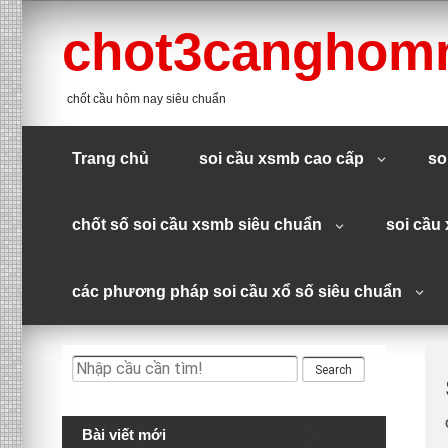
Skip
to
chot3canghom
content
chốt cầu hôm nay siêu chuẩn
Trang chủ
soi cầu xsmb cao cấp
so
chốt số soi cầu xsmb siêu chuẩn
soi cầu
các phương pháp soi cầu xổ số siêu chuẩn
Search
Bài viết mới