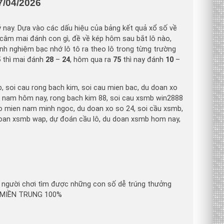
7/04/2026
kỷ nay. Dựa vào các dấu hiệu của bảng kết quả xổ số về
câm mai đánh con gì, đề về kép hôm sau bắt lô nào,
kinh nghiệm bạc nhớ lô tô ra theo lô trong từng trường
5
thì mai đánh
28
–
24
, hôm qua ra
75
thì nay đánh
10
–
b, soi cau rong bach kim, soi cau mien bac, du doan xo
 nam hôm nay, rong bach kim 88, soi cau xsmb win2888
o mien nam minh ngoc, du doan xo so 24, soi cầu xsmb,
u doan xsmb wap, dự đoán cầu lô, du doan xsmb hom nay,
 người chơi tìm được những con số dễ trúng thưởng
SỐ MIỀN TRUNG 100%