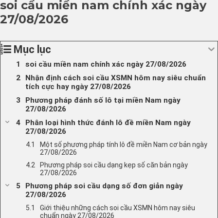
soi cầu miền nam chính xác
ngày
27/08/2026
Mục lục
soi cầu miền nam chính xác ngày 27/08/2026
Nhận định cách soi cầu XSMN hôm nay siêu chuẩn
tích cực hay ngày 27/08/2026
Phương pháp đánh số lô tại miền Nam ngày
27/08/2026
Phân loại hình thức đánh lô đề miền Nam ngày
27/08/2026
Một số phương pháp tính lô đề miền Nam cơ bản ngày
27/08/2026
Phương pháp soi cầu dạng kẹp số căn bản ngày
27/08/2026
Phương pháp soi cầu dạng số đơn giản ngày
27/08/2026
Giới thiệu những cách soi cầu XSMN hôm nay siêu
chuẩn ngày 27/08/2026