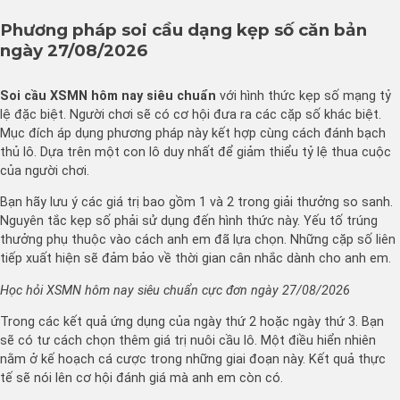
Phương pháp soi cầu dạng kẹp số căn bản
ngày 27/08/2026
Soi cầu XSMN hôm nay siêu chuẩn
với hình thức kẹp số mạng tỷ
lệ đặc biệt. Người chơi sẽ có cơ hội đưa ra các cặp số khác biệt.
Mục đích áp dụng phương pháp này kết hợp cùng cách đánh bạch
thủ lô. Dựa trên một con lô duy nhất để giảm thiểu tỷ lệ thua cuộc
của người chơi.
Bạn hãy lưu ý các giá trị bao gồm 1 và 2 trong giải thưởng so sanh.
Nguyên tắc kẹp số phải sử dụng đến hình thức này. Yếu tố trúng
thưởng phụ thuộc vào cách anh em đã lựa chọn. Những cặp số liên
tiếp xuất hiện sẽ đảm bảo về thời gian cân nhắc dành cho anh em.
Học hỏi XSMN hôm nay siêu chuẩn cực đơn ngày 27/08/2026
Trong các kết quả ứng dụng của ngày thứ 2 hoặc ngày thứ 3. Bạn
sẽ có tư cách chọn thêm giá trị nuôi cầu lô. Một điều hiển nhiên
nằm ở kế hoạch cá cược trong những giai đoạn này. Kết quả thực
tế sẽ nói lên cơ hội đánh giá mà anh em còn có.