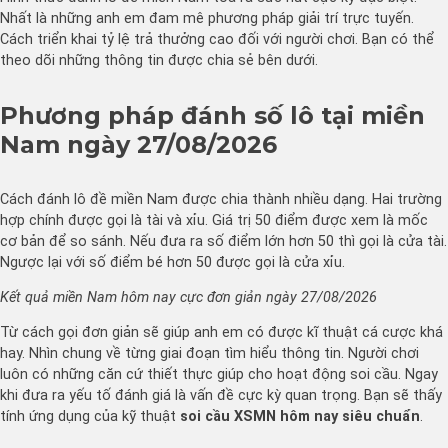
Nhất là những anh em đam mê phương pháp giải trí trực tuyến.
Cách triển khai tỷ lệ trả thưởng cao đối với người chơi. Bạn có thể
theo dõi những thông tin được chia sẻ bên dưới.
Phương pháp đánh số lô tại miền
Nam ngày 27/08/2026
Cách đánh lô đề miền Nam được chia thành nhiều dạng. Hai trường
hợp chính được gọi là tài và xỉu. Giá trị 50 điểm được xem là mốc
cơ bản để so sánh. Nếu đưa ra số điểm lớn hơn 50 thì gọi là cửa tài.
Ngược lại với số điểm bé hơn 50 được gọi là cửa xỉu.
Kết quả miền Nam hôm nay cực đơn giản ngày 27/08/2026
Từ cách gọi đơn giản sẽ giúp anh em có được kĩ thuật cá cược khá
hay. Nhìn chung về từng giai đoạn tìm hiểu thông tin. Người chơi
luôn có những căn cứ thiết thực giúp cho hoạt động soi cầu. Ngay
khi đưa ra yếu tố đánh giá là vấn đề cực kỳ quan trọng. Bạn sẽ thấy
tính ứng dụng của kỹ thuật
soi cầu XSMN hôm nay siêu chuẩn
.