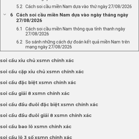
Cách soi cầu miền Nam dựa vào thứ ngày 27/08/2026
Cách soi cầu miền Nam dựa vào ngày tháng ngày
27/08/2026
Cách soi cầu miền Nam thông qua tỉnh thanh ngày
27/08/2026
So sánh những cách dự đoán kết quả miền Nam trên
mạng ngày 27/08/2026
soi cầu xỉu chủ xsmn chính xác
soi cầu cặp xỉu chủ xsmn chính xác
soi cầu đặc biệt xsmn chính xác
soi cầu giải 8 xsmn chính xác
soi cầu đầu đuôi đặc biệt xsmn chính xác
soi cầu đầu đuôi giải 8 xsmn chính xác
soi cầu bao lô xsmn chính xác
soi cầu lô 3 số xsmn chính xác