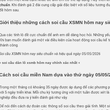
chuẩn
. Khi đánh giá 2 đài cung cấp giải đặc biệt với số liệu tương
đề hôm sau.
Giới thiệu những cách soi cầu XSMN hôm nay si
Qua các tính lô đề cực chuẩn để anh em dễ dàng học hỏi. Những yếu t
Khi bạn muốn đánh giá một vài điều kiện của hoạt động soi cầu kể tr
thành công.
Soi cầu XSMN hôm nay siêu chuẩn và hiệu quả ngày 05/05/2026
»
soi cầu dàn lô xsmb hôm nay chính xác nhất
«
Cách soi cầu miền Nam dựa vào thứ ngày 05/05/
Trong một tháng có khoảng 35 ngày được áp dụng để các phương phá
với 5 ngày triển khai. Mỗi chu kỳ tương ứng với một tuần được xét l
nghiệp đều đưa ra ý kiến đánh giá như vậy.
Để nói đến cách dự đoán các thông số soi cầu theo giải tỉnh. Một