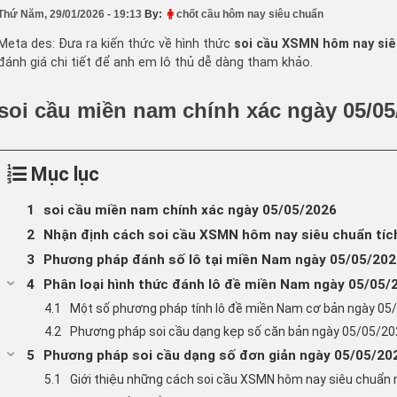
Thứ Năm, 29/01/2026 - 19:13
By:
chốt cầu hôm nay siêu chuẩn
Meta des: Đưa ra kiến thức về hình thức
soi cầu XSMN hôm nay si
đánh giá chi tiết để anh em lô thủ dễ dàng tham khảo.
soi cầu miền nam chính xác
ngày 05/05
Mục lục
soi cầu miền nam chính xác ngày 05/05/2026
Nhận định cách soi cầu XSMN hôm nay siêu chuẩn tíc
Phương pháp đánh số lô tại miền Nam ngày 05/05/20
Phân loại hình thức đánh lô đề miền Nam ngày 05/05/
Một số phương pháp tính lô đề miền Nam cơ bản ngày 05
Phương pháp soi cầu dạng kẹp số căn bản ngày 05/05/2
Phương pháp soi cầu dạng số đơn giản ngày 05/05/20
Giới thiệu những cách soi cầu XSMN hôm nay siêu chuẩn