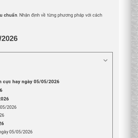
êu chuẩn
. Nhận định về từng phương pháp với cách
/2026
h cực hay ngày 05/05/2026
26
2026
/05/2026
026
26
 ngày 05/05/2026