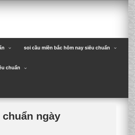
ẩn
soi cầu miền bắc hôm nay siêu chuẩn
iêu chuẩn
u chuẩn ngày