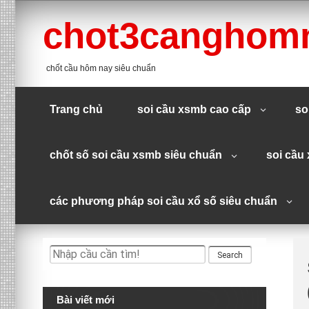
Skip
to
chot3canghom
content
chốt cầu hôm nay siêu chuẩn
Trang chủ
soi cầu xsmb cao cấp
so
chốt số soi cầu xsmb siêu chuẩn
soi cầu
các phương pháp soi cầu xổ số siêu chuẩn
Search
Bài viết mới