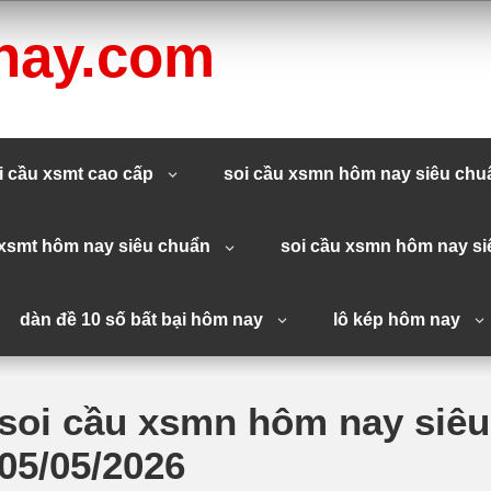
nay.com
i cầu xsmt cao cấp
soi cầu xsmn hôm nay siêu chu
 xsmt hôm nay siêu chuẩn
soi cầu xsmn hôm nay s
dàn đề 10 số bất bại hôm nay
lô kép hôm nay
soi cầu xsmn hôm nay siê
05/05/2026