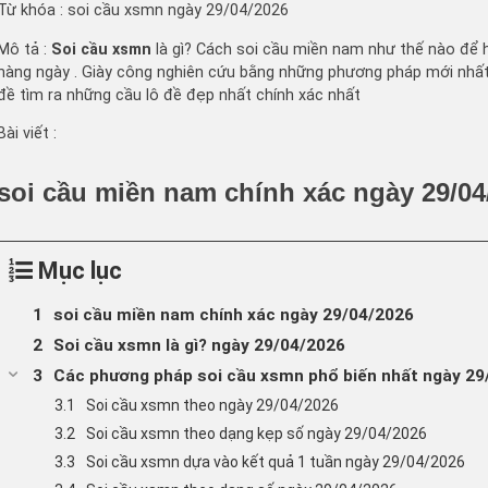
Từ khóa : soi cầu xsmn ngày 29/04/2026
Mô tả :
Soi cầu xsmn
là gì? Cách soi cầu miền nam như thế nào để 
hàng ngày . Giày công nghiên cứu bằng những phương pháp mới nhất 
đề tìm ra những cầu lô đề đẹp nhất chính xác nhất
Bài viết :
soi cầu miền nam chính xác
ngày 29/04
Mục lục
soi cầu miền nam chính xác ngày 29/04/2026
Soi cầu xsmn là gì? ngày 29/04/2026
Các phương pháp soi cầu xsmn phổ biến nhất ngày 29
Soi cầu xsmn theo ngày 29/04/2026
Soi cầu xsmn theo dạng kẹp số ngày 29/04/2026
Soi cầu xsmn dựa vào kết quả 1 tuần ngày 29/04/2026