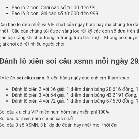
Bao lô 2 con: Chơi các số từ 00 đến 99
Bao lô 3 con: Ghi các số từ 000 đến 999
Cầu bao lô đẹp nhất và VIP nhất của ngày hôm nay mà chúng tôi đã 
nhất . Cầu của chúng tôi được sàng lọc rất kỹ các con số dựa trên 
các bạn rằng khi chơi trúng là trúng, trượt là trượt . Không có chuy
giải chơi có rất nhiều người chơi
Đánh lô xiên soi cầu xsmn mỗi ngày 29
Tỷ lệ ăn
soi cầu xsmn
lô xiên hàng ngày cho anh em tham khảo :
Đánh lô xiên 2 với 36 giải: 1 điểm đánh bằng 28.616 đồng,
Đánh lô xiên 3 với 54 giải: 1 điểm đánh bằng 43.2191 đồng
Đánh lô xiên 4 với 72 giải: 1 điểm đánh bằng 57.670 đồng,
Soi cầu xỉu chủ VIP miền nam hôm nay miễn phí 100%
Soi bao lô miền nam chuấn xác nhất
Soi cầu 3 số XSMN: 8 bí kíp dự đoán hay nhất mọi thời đại