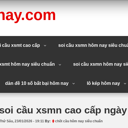
nay.com
i cầu xsmt cao cấp
soi cầu xsmn hôm nay siêu chu
 xsmt hôm nay siêu chuẩn
soi cầu xsmn hôm nay s
dàn đề 10 số bất bại hôm nay
lô kép hôm nay
soi cầu xsmn cao cấp ngày
Thứ Sáu, 23/01/2026 - 19:11
By:
chốt cầu hôm nay siêu chuẩn