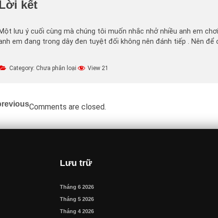
Lời kết
Một lưu ý cuối cùng mà chúng tôi muốn nhắc nhở nhiều anh em chơ
anh em đang trong dây đen tuyệt đối không nên đánh tiếp . Nên để c
Category: Chưa phân loại
View 21
previous
Comments are closed.
Lưu trữ
Tháng 6 2026
Tháng 5 2026
Tháng 4 2026