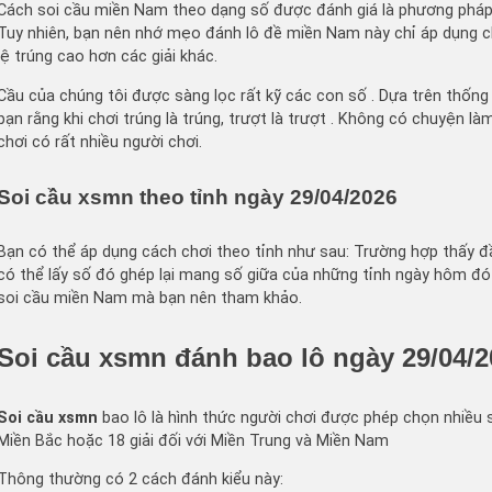
Cách soi cầu miền Nam theo dạng số được đánh giá là phương pháp 
Tuy nhiên, bạn nên nhớ mẹo đánh lô đề miền Nam này chỉ áp dụng cho c
lệ trúng cao hơn các giải khác.
Cầu của chúng tôi được sàng lọc rất kỹ các con số . Dựa trên thống
bạn rằng khi chơi trúng là trúng, trượt là trượt . Không có chuyện là
chơi có rất nhiều người chơi.
Soi cầu xsmn theo tỉnh ngày 29/04/2026
Bạn có thể áp dụng cách chơi theo tỉnh như sau: Trường hợp thấy đầu
có thể lấy số đó ghép lại mang số giữa của những tỉnh ngày hôm đó
soi cầu miền Nam mà bạn nên tham khảo.
Soi cầu xsmn đánh bao lô ngày 29/04/2
Soi cầu xsmn
bao lô là hình thức người chơi được phép chọn nhiều s
Miền Bắc hoặc 18 giải đối với Miền Trung và Miền Nam
Thông thường có 2 cách đánh kiểu này: