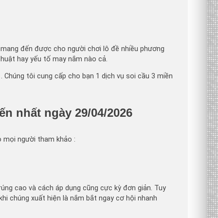
y mang đến được cho người chơi lô đề nhiều phương
thuật hay yếu tố may nắm nào cả.
 . Chúng tôi cung cấp cho bạn 1 dịch vụ soi cầu 3 miền
n nhất ngày 29/04/2026
 mọi người tham khảo :
rúng cao và cách áp dụng cũng cực kỳ đơn giản. Tuy
 khi chúng xuất hiện là nắm bắt ngay cơ hội nhanh