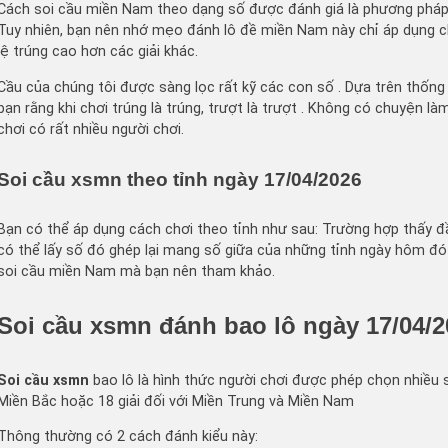
Cách soi cầu miền Nam theo dạng số được đánh giá là phương pháp 
Tuy nhiên, bạn nên nhớ mẹo đánh lô đề miền Nam này chỉ áp dụng cho c
lệ trúng cao hơn các giải khác.
Cầu của chúng tôi được sàng lọc rất kỹ các con số . Dựa trên thống
bạn rằng khi chơi trúng là trúng, trượt là trượt . Không có chuyện là
chơi có rất nhiều người chơi.
Soi cầu xsmn theo tỉnh ngày 17/04/2026
Bạn có thể áp dụng cách chơi theo tỉnh như sau: Trường hợp thấy đầu
có thể lấy số đó ghép lại mang số giữa của những tỉnh ngày hôm đó
soi cầu miền Nam mà bạn nên tham khảo.
Soi cầu xsmn đánh bao lô ngày 17/04/2
Soi cầu xsmn
bao lô là hình thức người chơi được phép chọn nhiều s
Miền Bắc hoặc 18 giải đối với Miền Trung và Miền Nam
Thông thường có 2 cách đánh kiểu này: