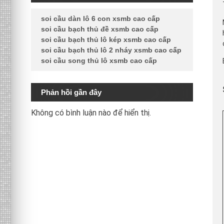
soi cầu dàn lô 6 con xsmb cao cấp
soi cầu bạch thủ đề xsmb cao cấp
soi cầu bạch thủ lô kép xsmb cao cấp
soi cầu bạch thủ lô 2 nháy xsmb cao cấp
soi cầu song thủ lô xsmb cao cấp
Phản hồi gần đây
Không có bình luận nào để hiển thị.