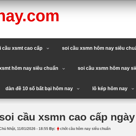
nay.com
i cầu xsmt cao cấp
soi cầu xsmn hôm nay siêu chu
 xsmt hôm nay siêu chuẩn
soi cầu xsmn hôm nay s
dàn đề 10 số bất bại hôm nay
lô kép hôm nay
soi cầu xsmn cao cấp ngày
Chủ Nhật, 11/01/2026 - 18:55
By:
chốt cầu hôm nay siêu chuẩn