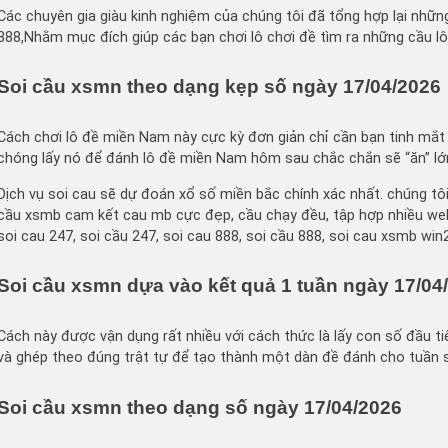
Các chuyên gia giàu kinh nghiệm của chúng tôi đã tổng hợp lại nhữn
888,Nhằm mục đích giúp các bạn chơi lô chơi đề tìm ra những cầu l
Soi cầu xsmn theo dạng kẹp số ngày 17/04/2026
Cách chơi lô đề miền Nam này cực kỳ đơn giản chỉ cần bạn tinh mắt 
chóng lấy nó để đánh lô đề miền Nam hôm sau chắc chắn sẽ “ăn” lớ
Dịch vụ soi cau sẽ dự đoán xổ số miền bắc chính xác nhất. chúng tô
cầu xsmb cam kết cau mb cực đẹp, cầu chạy đều, tập hợp nhiều web
soi cau 247, soi cầu 247, soi cau 888, soi cầu 888, soi cau xsmb wi
Soi cầu xsmn dựa vào kết quả 1 tuần ngày 17/04
Cách này được vận dụng rất nhiều với cách thức là lấy con số đầu ti
và ghép theo đúng trật tự để tạo thành một dàn đề đánh cho tuần 
Soi cầu xsmn theo dạng số ngày 17/04/2026