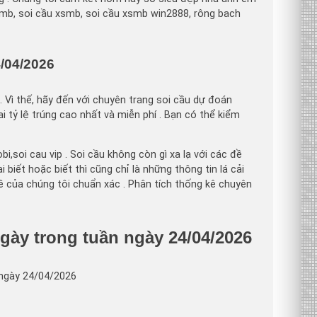
 mb, soi cầu xsmb, soi cầu xsmb win2888, rông bach
/04/2026
. Vì thế, hãy đến với chuyên trang soi cầu dự đoán
 tỷ lệ trúng cao nhất và miễn phí . Bạn có thể kiểm
,soi cau vip . Soi cầu không còn gì xa lạ với các đề
 biết hoặc biết thì cũng chỉ là những thông tin lá cải
ề của chúng tôi chuẩn xác . Phân tích thống kê chuyên
gày trong tuần ngày 24/04/2026
 ngày 24/04/2026