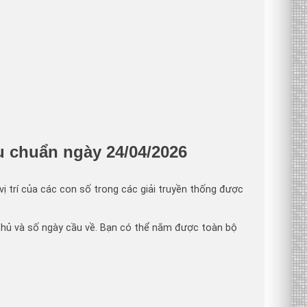
u chuẩn ngày 24/04/2026
ị trí của các con số trong các giải truyền thống được
 thủ và số ngày cầu về. Bạn có thể nắm được toàn bộ