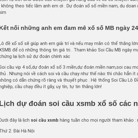
, không theo tiếc lắm anh em ơi . Dự đoán xổ số miền nam, du doan
kim
Kết nối những anh em đam mê xổ số MB ngày 24
Lô đề xổ số sẽ giúp anh em giải trí và nếu may mắn có thể thắng lớn
XSMB để có những thông tin giá trị . Tham khảo Soi Cầu MB ngày mai
chứng lại lịch sử dự đoán chính xác
Soi cầu vip 4 số,dự đoán xổ số 3 miền,dự đoán miền nam,soi cau mobi
thủ . Nhưng nói về cách soi và cầu chạy như thế nào thì chắc hẳn ít ai
không có dẫn chứng rõ ràng và thuyết phục . Hệ thống Soi Cầu Lô Đ
nghiệp, cầu chạy đều ít gãy, uy tín, tự tin thắng lớn!
Lịch dự đoán soi cầu xsmb xổ số các n
Dưới đây là lịch
soi cầu xsmb
hàng tuần cho mọi người tham khảo :
Thứ 2: Đài Hà Nội