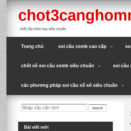
Skip
to
chot3canghom
content
chốt cầu hôm nay siêu chuẩn
Trang chủ
soi cầu xsmb cao cấp
so
chốt số soi cầu xsmb siêu chuẩn
soi cầu
các phương pháp soi cầu xổ số siêu chuẩn
Search
Bài viết mới