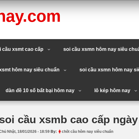
nay.com
i cầu xsmt cao cấp
soi cầu xsmn hôm nay siêu chu
 xsmt hôm nay siêu chuẩn
soi cầu xsmn hôm nay s
dàn đề 10 số bất bại hôm nay
lô kép hôm nay
soi cầu xsmb cao cấp ngày
Chủ Nhật, 18/01/2026 - 18:59
By:
chốt cầu hôm nay siêu chuẩn