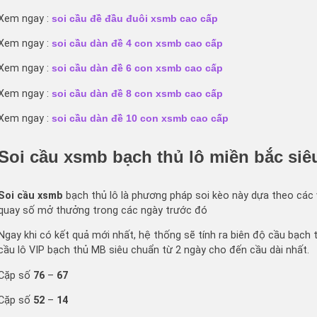
Xem ngay :
soi cầu đề đầu đuôi xsmb cao cấp
Xem ngay :
soi cầu dàn đề 4 con xsmb cao cấp
Xem ngay :
soi cầu dàn đề 6 con xsmb cao cấp
Xem ngay :
soi cầu dàn đề 8 con xsmb cao cấp
Xem ngay :
soi cầu dàn đề 10 con xsmb cao cấp
Soi cầu xsmb bạch thủ lô miền bắc siê
Soi cầu xsmb
bạch thủ lô là phương pháp soi kèo này dựa theo các v
quay số mở thưởng trong các ngày trước đó
Ngay khi có kết quả mới nhất, hệ thống sẽ tính ra biên độ cầu bạch
cầu lô VIP bạch thủ MB siêu chuẩn từ 2 ngày cho đến cầu dài nhất.
Cặp số
76
–
67
Cặp số
52
–
14