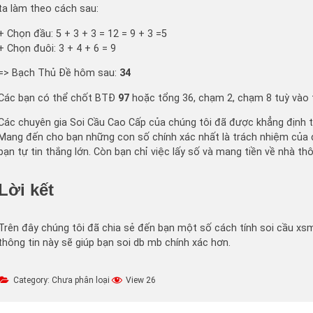
ta làm theo cách sau:
+ Chọn đầu: 5 + 3 + 3 = 12 = 9 + 3 =5
+ Chọn đuôi: 3 + 4 + 6 = 9
=> Bạch Thủ Đề hôm sau:
34
Các bạn có thể chốt BTĐ
97
hoặc tổng 36, chạm 2, chạm 8 tuỳ vào th
Các chuyên gia Soi Cầu Cao Cấp của chúng tôi đã được khẳng định th
Mang đến cho bạn những con số chính xác nhất là trách nhiệm của đ
bạn tự tin thắng lớn. Còn bạn chỉ việc lấy số và mang tiền về nhà th
Lời kết
Trên đây chúng tôi đã chia sẻ đến bạn một số cách tính soi cầu xsm
thông tin này sẽ giúp bạn soi db mb chính xác hơn.
Category: Chưa phân loại
View 26