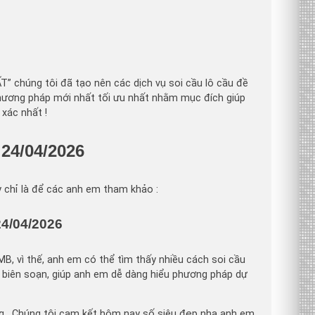
 chúng tôi đã tạo nên các dịch vụ soi cầu lô cầu đề
hương pháp mới nhất tối ưu nhất nhằm mục đích giúp
 xác nhất !
 24/04/2026
 chỉ là để các anh em tham khảo :
4/04/2026
B, vì thế, anh em có thể tìm thấy nhiều cách soi cầu
đề biên soạn, giúp anh em dễ dàng hiểu phương pháp dự
g . Chúng tôi cam kết hôm nay số siêu đẹp nha anh em