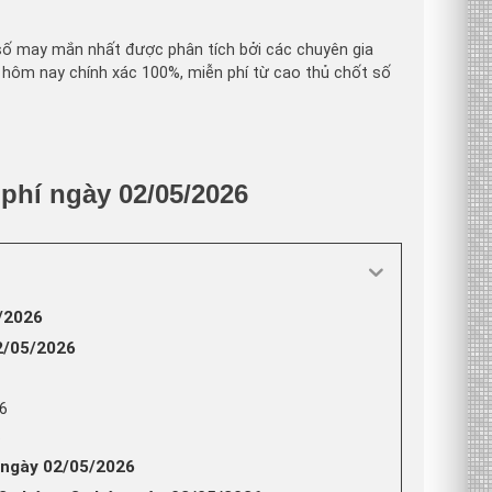
ố may mắn nhất được phân tích bởi các chuyên gia
 hôm nay chính xác 100%, miễn phí từ cao thủ chốt số
phí ngày 02/05/2026
/2026
2/05/2026
26
6
 ngày 02/05/2026