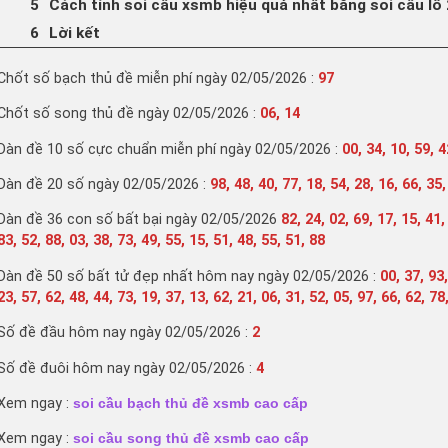
Cách tính soi cầu xsmb hiệu quả nhất bằng soi cầu lô
Lời kết
Chốt số bạch thủ đề miễn phí ngày 02/05/2026 :
97
Chốt số song thủ đề ngày 02/05/2026 :
06, 14
Dàn đề 10 số cực chuẩn miễn phí ngày 02/05/2026 :
00, 34, 10, 59, 4
Dàn đề 20 số ngày 02/05/2026 :
98, 48, 40, 77, 18, 54, 28, 16, 66, 35,
Dàn đề 36 con số bất bại ngày 02/05/2026
82, 24, 02, 69, 17, 15, 41,
83, 52, 88, 03, 38, 73, 49, 55, 15, 51, 48, 55, 51, 88
Dàn đề 50 số bất tử đẹp nhất hôm nay ngày 02/05/2026 :
00, 37, 93,
23, 57, 62, 48, 44, 73, 19, 37, 13, 62, 21, 06, 31, 52, 05, 97, 66, 62, 78
Số đề đầu hôm nay ngày 02/05/2026 :
2
Số đề đuôi hôm nay ngày 02/05/2026 :
4
Xem ngay :
soi cầu bạch thủ đề xsmb cao cấp
Xem ngay :
soi cầu song thủ đề xsmb cao cấp