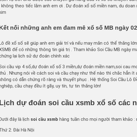
, không theo tiếc lắm anh em ơi . Dự đoán xổ số miền nam, du doan
kim
Kết nối những anh em đam mê xổ số MB ngày 02
Lô đề xổ số sẽ giúp anh em giải trí và nếu may mắn có thể thắng lớn
XSMB để có những thông tin giá trị . Tham khảo Soi Cầu MB ngày mai
chứng lại lịch sử dự đoán chính xác
Soi cầu vip 4 số,dự đoán xổ số 3 miền,dự đoán miền nam,soi cau mobi
thủ . Nhưng nói về cách soi và cầu chạy như thế nào thì chắc hẳn ít ai
không có dẫn chứng rõ ràng và thuyết phục . Hệ thống Soi Cầu Lô Đ
nghiệp, cầu chạy đều ít gãy, uy tín, tự tin thắng lớn!
Lịch dự đoán soi cầu xsmb xổ số các n
Dưới đây là lịch
soi cầu xsmb
hàng tuần cho mọi người tham khảo :
Thứ 2: Đài Hà Nội