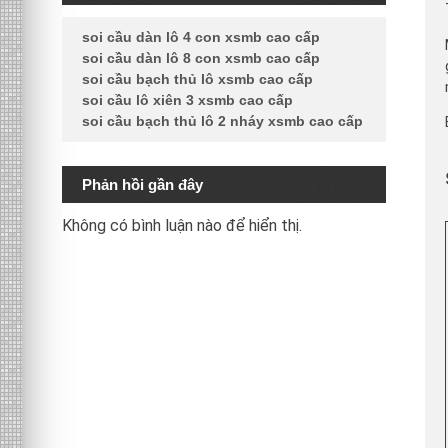
soi cầu dàn lô 4 con xsmb cao cấp
soi cầu dàn lô 8 con xsmb cao cấp
soi cầu bạch thủ lô xsmb cao cấp
soi cầu lô xiên 3 xsmb cao cấp
soi cầu bạch thủ lô 2 nháy xsmb cao cấp
Phản hồi gần đây
Không có bình luận nào để hiển thị.