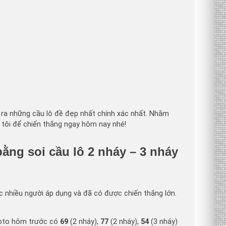
 ra những cầu lô đề đẹp nhất chính xác nhất. Nhằm
 tôi để chiến thắng ngay hôm nay nhé!
ằng soi cầu lô 2 nháy – 3 nháy
 nhiều người áp dụng và đã có được chiến thắng lớn.
 loto hôm trước có
69
(2 nháy),
77
(2 nháy),
54
(3 nháy)