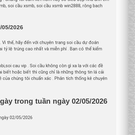
 mb, soi cầu xsmb, soi cầu xsmb win2888, rông bach
/05/2026
. Vì thế, hãy đến với chuyên trang soi cầu dự đoán
 tỷ lệ trúng cao nhất và miễn phí . Bạn có thể kiểm
,soi cau vip . Soi cầu không còn gì xa lạ với các đề
 biết hoặc biết thì cũng chỉ là những thông tin lá cải
ề của chúng tôi chuẩn xác . Phân tích thống kê chuyên
gày trong tuần ngày 02/05/2026
 ngày 02/05/2026