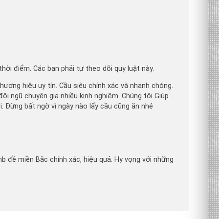
ời điểm. Các bạn phải tự theo dõi quy luật này.
ương hiệu uy tín. Cầu siêu chính xác và nhanh chóng.
ội ngũ chuyên gia nhiều kinh nghiệm. Chúng tôi Giúp
ôi. Đừng bất ngờ vì ngày nào lấy cầu cũng ăn nhé
b đề miền Bắc chính xác, hiệu quả. Hy vọng với những