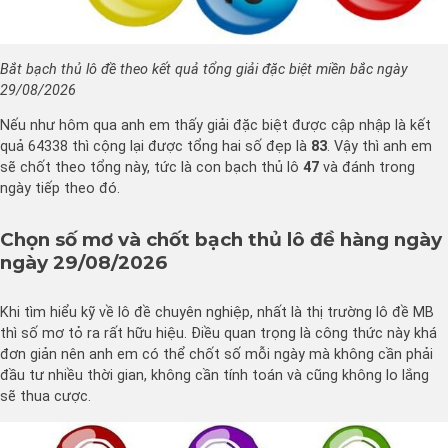
Bắt bạch thủ lô đề theo kết quả tổng giải đặc biệt miền bắc ngày
29/08/2026
Nếu như hôm qua anh em thấy giải đặc biệt được cập nhập là kết
quả 64338 thì cộng lại được tổng hai số đẹp là
83
. Vậy thì anh em
sẽ chốt theo tổng này, tức là con bạch thủ lô
47
và đánh trong
ngày tiếp theo đó.
Chọn số mơ và chốt bạch thủ lô đề hàng ngày
ngày 29/08/2026
Khi tìm hiểu kỹ về lô đề chuyên nghiệp, nhất là thị trường lô đề MB
thì số mơ tỏ ra rất hữu hiệu. Điều quan trọng là công thức này khá
đơn giản nên anh em có thể chốt số mỗi ngày mà không cần phải
đầu tư nhiều thời gian, không cần tính toán và cũng không lo lắng
sẽ thua cược.