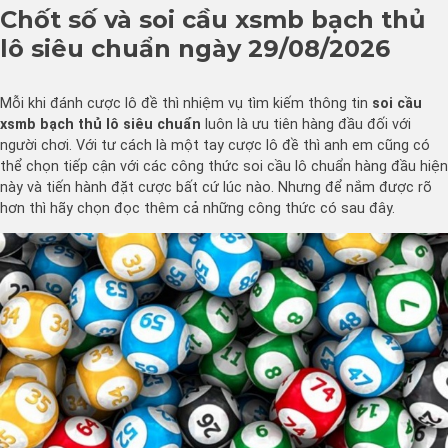
Chốt số và soi cầu xsmb bạch thủ
lô siêu chuẩn ngày 29/08/2026
Mỗi khi đánh cược lô đề thì nhiệm vụ tìm kiếm thông tin
soi cầu
xsmb bạch thủ lô siêu chuẩn
luôn là ưu tiên hàng đầu đối với
người chơi. Với tư cách là một tay cược lô đề thì anh em cũng có
thể chọn tiếp cận với các công thức soi cầu lô chuẩn hàng đầu hiện
này và tiến hành đặt cược bất cứ lúc nào. Nhưng để nắm được rõ
hơn thì hãy chọn đọc thêm cả những công thức có sau đây.