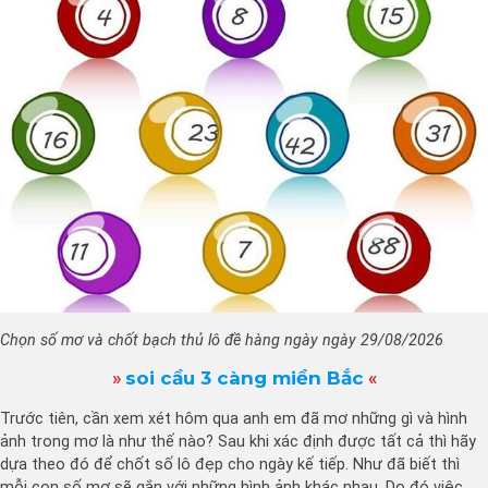
Chọn số mơ và chốt bạch thủ lô đề hàng ngày ngày 29/08/2026
»
soi cầu 3 càng miền Bắc
«
Trước tiên, cần xem xét hôm qua anh em đã mơ những gì và hình
ảnh trong mơ là như thế nào? Sau khi xác định được tất cả thì hãy
dựa theo đó để chốt số lô đẹp cho ngày kế tiếp. Như đã biết thì
mỗi con số mơ sẽ gắn với những hình ảnh khác nhau. Do đó việc