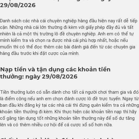
29/08/2026
Danh sách các nhà cái chuyên nghiệp hàng đầu hiện nay rất dễ tiếp
cận. Những nhà cái lớn thường đi kèm với giấy phép đầy đủ và tất
nhiên là cả một thị trường lô đề chuyên nghiệp. Anh em có thể tự
mình kiểm tra và chọn ra được nhà cái phù hợp nhất, hoặc nếu
muốn thì có thể đọc thêm các bài đánh giá đến từ các chuyên gia
hàng đầu trước khi đặt cược của mình.
Nạp tiền và tận dụng các khoản tiền
thưởng: ngày 29/08/2026
Tiền thưởng luôn có sẵn dành cho tất cả người chơi tham gia và đó
là điểm cộng nếu anh em chọn đánh cược lô đề trực tuyến. Ngay từ
ban đầu khi đăng ký tại các nhà cái thì đừng quên kiểm tra cả những
khoản tiền thưởng đi kèm. Khi thực hiện các khoản tiền nạp thì hãy
cố gắng tận dụng tốt những khoản tiền thưởng này để số dư tăng
lên và có thêm nhiều cơ hội để cá cược xổ số hơn nữa.