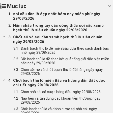
Mục lục
soi cầu dàn lô đẹp nhất hôm nay miễn phí ngày
29/08/2026
Nắm chắc trong tay các công thức soi cầu xsmb
bạch thủ lô siêu chuẩn ngày 29/08/2026
Chốt số và soi cầu xsmb bạch thủ lô siêu chuẩn
ngày 29/08/2026
Đánh bạch thủ lô đề miền Bắc dựa theo cách đánh bạc
nhớ ngày 29/08/2026
Bắt bạch thủ lô đề theo kết quả tổng giải đặc biệt miền
bắc ngày 29/08/2026
Chọn số mơ và chốt bạch thủ lô đề hàng ngày ngày
29/08/2026
Chơi bạch thủ lô miền Bắc và hướng dẫn đặt cược
chi tiết ngày 29/08/2026
Chọn nhà cái cá cược hàng đầu: ngày 29/08/2026
Nạp tiền và tận dụng các khoản tiền thưởng: ngày
29/08/2026
Chốt bạch thủ lô và đánh cược tại nhà cái: ngày
29/08/2026