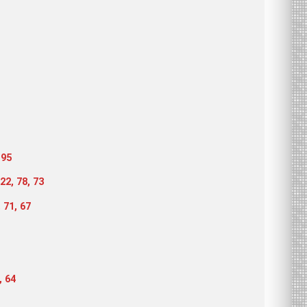
 95
 22, 78, 73
, 71, 67
, 64