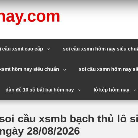
nay.com
i cầu xsmt cao cấp
soi cầu xsmn hôm nay siêu chu
 xsmt hôm nay siêu chuẩn
soi cầu xsmn hôm nay s
dàn đề 10 số bất bại hôm nay
lô kép hôm nay
soi cầu xsmb bạch thủ lô s
ngày 28/08/2026