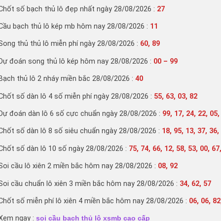
Chốt số bạch thủ lô đẹp nhất ngày 28/08/2026 :
27
Cầu bạch thủ lô kép mb hôm nay 28/08/2026 :
11
Song thủ thủ lô miễn phí ngày 28/08/2026 :
60, 89
Dự đoán song thủ lô kép hôm nay 28/08/2026 :
00 – 99
Bạch thủ lô 2 nháy miền bắc 28/08/2026 :
40
Chốt số dàn lô 4 số miễn phí ngày 28/08/2026 :
55, 63, 03, 82
Dự đoán dàn lô 6 số cực chuẩn ngày 28/08/2026 :
99, 17, 24, 22, 05,
Chốt số dàn lô 8 số siêu chuẩn ngày 28/08/2026 :
18, 95, 13, 37, 36,
Chốt số dàn lô 10 số ngày 28/08/2026 :
75, 74, 66, 12, 58, 53, 00, 67
Soi cầu lô xiên 2 miền bắc hôm nay 28/08/2026 :
08, 92
Soi cầu chuẩn lô xiên 3 miền bắc hôm nay 28/08/2026 :
34, 62, 57
Chốt số miễn phí lô xiên 4 miền bắc hôm nay 28/08/2026 :
06, 06, 82
Xem ngay :
soi cầu bạch thủ lô xsmb cao cấp