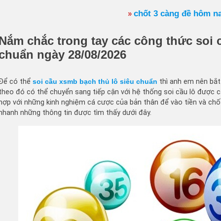
»
chốt 3 càng đề hôm na
Nắm chắc trong tay các công thức soi 
chuẩn ngày 28/08/2026
Để có thể
soi cầu xsmb bạch thủ lô siêu chuẩn
thì anh em nên bắt 
theo đó có thể chuyển sang tiếp cận với hệ thống soi cầu lô được cá
hợp với những kinh nghiệm cá cược của bản thân để vào tiền và chốt 
nhanh những thông tin được tìm thấy dưới đây.