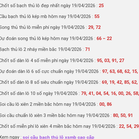
Chốt số bạch thủ lô đẹp nhất ngày 19/04/2026 :
25
Cầu bạch thủ lô kép mb hôm nay 19/04/2026 :
55
Song thủ thủ lô miễn phí ngày 19/04/2026 :
29, 72
Dự đoán song thủ lô kép hôm nay 19/04/2026 :
66 – 22
Bạch thủ lô 2 nháy miền bắc 19/04/2026 :
71
Chốt số dàn lô 4 số miễn phí ngày 19/04/2026 :
95, 03, 91, 27
Dự đoán dàn lô 6 số cực chuẩn ngày 19/04/2026 :
97, 63, 68, 62, 15,
Chốt số dàn lô 8 số siêu chuẩn ngày 19/04/2026 :
69, 19, 42, 85, 62,
Chốt số dàn lô 10 số ngày 19/04/2026 :
79, 41, 04, 54, 16, 00, 26, 58
Soi cầu lô xiên 2 miền bắc hôm nay 19/04/2026 :
00, 86
Soi cầu chuẩn lô xiên 3 miền bắc hôm nay 19/04/2026 :
80, 50, 91
Chốt số miễn phí lô xiên 4 miền bắc hôm nay 19/04/2026 :
22, 54, 29
Xem ngay :
soi cầu bạch thủ lô xsmb cao cấp