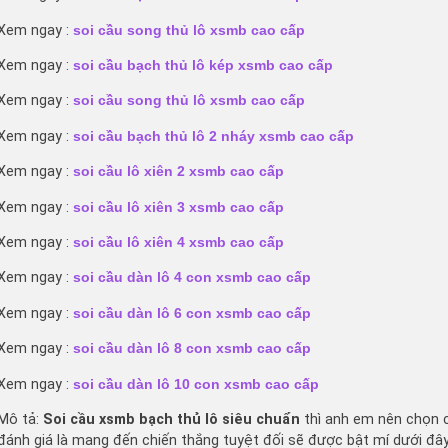
Xem ngay :
soi cầu song thủ lô xsmb cao cấp
Xem ngay :
soi cầu bạch thủ lô kép xsmb cao cấp
Xem ngay :
soi cầu song thủ lô xsmb cao cấp
Xem ngay :
soi cầu bạch thủ lô 2 nháy xsmb cao cấp
Xem ngay :
soi cầu lô xiên 2 xsmb cao cấp
Xem ngay :
soi cầu lô xiên 3 xsmb cao cấp
Xem ngay :
soi cầu lô xiên 4 xsmb cao cấp
Xem ngay :
soi cầu dàn lô 4 con xsmb cao cấp
Xem ngay :
soi cầu dàn lô 6 con xsmb cao cấp
Xem ngay :
soi cầu dàn lô 8 con xsmb cao cấp
Xem ngay :
soi cầu dàn lô 10 con xsmb cao cấp
Mô tả:
Soi cầu xsmb bạch thủ lô siêu chuẩn
thì anh em nên chọn 
đánh giá là mang đến chiến thắng tuyệt đối sẽ được bật mí dưới đây