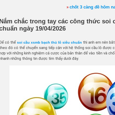
»
chốt 3 càng đề hôm na
Nắm chắc trong tay các công thức soi 
chuẩn ngày 19/04/2026
Để có thể
soi cầu xsmb bạch thủ lô siêu chuẩn
thì anh em nên bắt 
theo đó có thể chuyển sang tiếp cận với hệ thống soi cầu lô được cá
hợp với những kinh nghiệm cá cược của bản thân để vào tiền và chốt 
nhanh những thông tin được tìm thấy dưới đây.