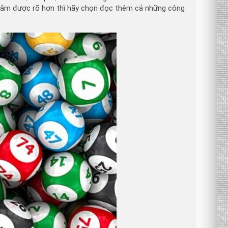
 nắm được rõ hơn thì hãy chọn đọc thêm cả những công