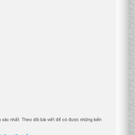
 xác nhất. Theo dõi bài viết để có được những kiến