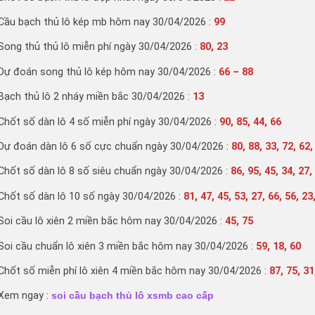
Cầu bạch thủ lô kép mb hôm nay 30/04/2026 :
99
Song thủ thủ lô miễn phí ngày 30/04/2026 :
80, 23
Dự đoán song thủ lô kép hôm nay 30/04/2026 :
66 – 88
Bạch thủ lô 2 nháy miền bắc 30/04/2026 :
13
Chốt số dàn lô 4 số miễn phí ngày 30/04/2026 :
90, 85, 44, 66
Dự đoán dàn lô 6 số cực chuẩn ngày 30/04/2026 :
80, 88, 33, 72, 62,
Chốt số dàn lô 8 số siêu chuẩn ngày 30/04/2026 :
86, 95, 45, 34, 27,
Chốt số dàn lô 10 số ngày 30/04/2026 :
81, 47, 45, 53, 27, 66, 56, 23
Soi cầu lô xiên 2 miền bắc hôm nay 30/04/2026 :
45, 75
Soi cầu chuẩn lô xiên 3 miền bắc hôm nay 30/04/2026 :
59, 18, 60
Chốt số miễn phí lô xiên 4 miền bắc hôm nay 30/04/2026 :
87, 75, 31
Xem ngay :
soi cầu bạch thủ lô xsmb cao cấp