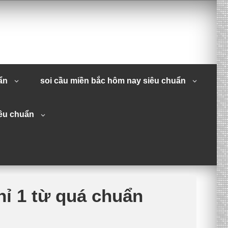
ẩn
soi cầu miền bắc hôm nay siêu chuẩn
iêu chuẩn
hỉ 1 từ quá chuẩn