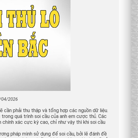
0/04/2026
ẽ cần phải thu thập và tổng hợp các nguồn dữ liệu.
g trong quá trình soi cầu của anh em cược thủ. Các
chính xác cực kỳ cao, chỉ như vậy thì khi soi cầu
ương pháp mình sử dụng để soi cầu, bởi lẽ đánh đề